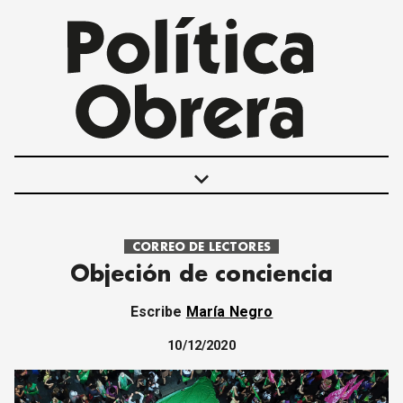
keyboard_arrow_down
CORREO DE LECTORES
POLÍTICAS
Objeción de conciencia
INTERNACIONALES
MOVIMIENTO OBRERO
Escribe
María Negro
MUJER
ECONOMÍA
10/12/2020
SOCIEDAD Y CULTURA
JUVENTUD