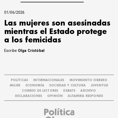
01/06/2026
Las mujeres son asesinadas
mientras el Estado protege
a los femicidas
Escribe
Olga Cristóbal
POLÍTICAS
INTERNACIONALES
MOVIMIENTO OBRERO
MUJER
ECONOMÍA
SOCIEDAD Y CULTURA
JUVENTUD
CORREO DE LECTORES
DEBATE
ARCHIVO
DECLARACIONES
OPINIÓN
ALTAMIRA RESPONDE