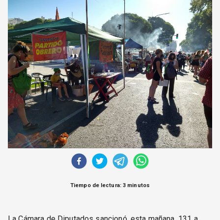
CORREO DE LECTORES
DEBATE
ARCHIVO
DECLARACIONES
OPINIÓN
ALTAMIRA RESPONDE
Política Obrera Revista
CONTACTO
Tiempo de lectura: 3 minutos
La Cámara de Diputados sancionó, esta mañana, 131 a