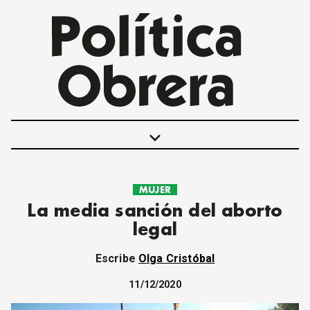
keyboard_arrow_down
MUJER
POLÍTICAS
La media sanción del aborto
INTERNACIONALES
legal
MOVIMIENTO OBRERO
MUJER
Escribe
Olga Cristóbal
ECONOMÍA
SOCIEDAD Y CULTURA
11/12/2020
JUVENTUD