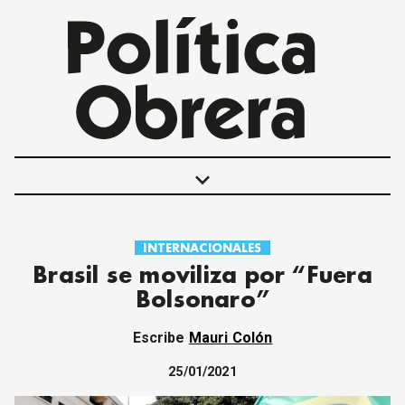
keyboard_arrow_down
INTERNACIONALES
POLÍTICAS
Brasil se moviliza por “Fuera
INTERNACIONALES
Bolsonaro”
MOVIMIENTO OBRERO
MUJER
Escribe
Mauri Colón
ECONOMÍA
SOCIEDAD Y CULTURA
25/01/2021
JUVENTUD