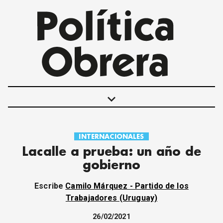
keyboard_arrow_down
INTERNACIONALES
POLÍTICAS
Lacalle a prueba: un año de
INTERNACIONALES
gobierno
MOVIMIENTO OBRERO
MUJER
Escribe
Camilo Márquez - Partido de los
ECONOMÍA
Trabajadores (Uruguay)
SOCIEDAD Y CULTURA
26/02/2021
JUVENTUD