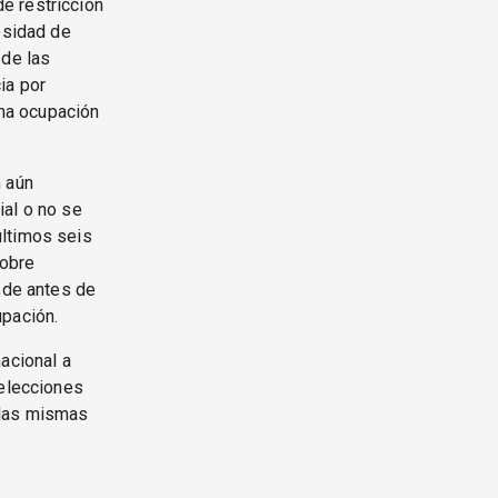
e restricción
esidad de
 de las
ia por
una ocupación
n aún
ial o no se
últimos seis
sobre
sde antes de
upación.
acional a
 elecciones
 las mismas