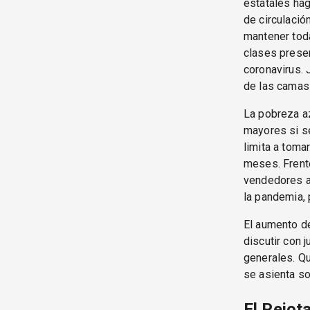
estatales ha
de circulació
mantener toda
clases presen
coronavirus. 
de las camas 
La pobreza az
mayores si se
limita a toma
meses. Frent
vendedores a
la pandemia, 
El aumento de
discutir con 
generales. Q
se asienta so
El Pejot