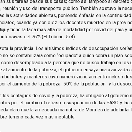
gan sus tareas desde sus casas; como así tampoco al decreto d
n, reunión y uso del transporte público. También sostuvo la nec
s las actividades abiertas, poniendo énfasis en la continuidad
ciales, cuando ya son diez los docentes muertos en la provinc
Jujuy tiene la tasa más alta de mortalidad por covid del país y 
intensivas del 76% (El Tribuno, 5/4).
ota la provincia. Los altísimos índices de desocupación sería
 no se contabilizara como “ocupado” a quien cobra un plan soc
r como desempleado a la persona que no buscó trabajo en los 
e al aumento de la pobreza, el gobierno ensaya una avanzada 
mbulantes y manteros cuyo número viene aumento incluso de
por el aumento de la pobreza -50% de la población- y la desoc
 los contagios de covid y la pobreza, ha obligado al gobierno n
juntos por el cambio el retraso o suspensión de las PASO y las
ueda claro que la arriesgada maniobra de Morales de adelantar
bre terreno cada vez más inestable.
a