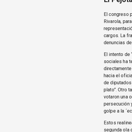
El congreso p
Rivarola, par
representació
cargos. La fr
denuncias de
El intento de
sociales ha t
directamente 
hacia el ofic
de diputados 
plato”. Otro 
votaron una 
persecución y
golpe a la ´e
Estos realine
segunda ola d