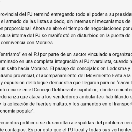
rovincial del PJ terminó entregando todo el poder a su presid
a el armado de las listas a dedo, sin internas ni mecanismos de
n proporcional. Ahora se abre el tiempo de negociaciones por 
actura interna del PJ se manifestó en disturbios en la puerta de
 connivencia con Morales.
 “entrismo” en el PJ por parte de un sector vinculado a organiz
erminado en una completa integración al PJ rivarolista, cuando 
un salto hacia Morales. El pasaje de concejales en Ledesma y
ialismo provincial, el acompañamiento del Movimiento Evita a l
y expulsión del bloque demuestra que llegaron para no “sacar 
tanto ocurre en el Concejo Deliberante capitalino, donde recien
ordenanza que ataca a los vendedores ambulantes, habilitando 
 la aplicación de fuertes multas, y los aumentos en el transpor
conomía popular´.
amientos políticos se desarrollan a espaldas del problema cent
e contagios. Es por esto que el PJ local y todas sus vertiente