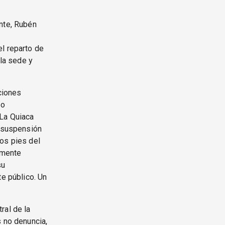
ente, Rubén
el reparto de
 la sede y
aciones
no
 La Quiaca
a suspensión
los pies del
temente
su
te público. Un
ral de la
s no denuncia,