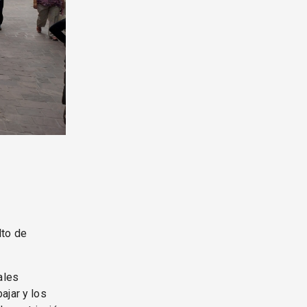
lto de
ales
ajar y los