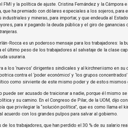
l FMI y la política de ajuste. Cristina Fernández y la Cámpora 
, que ha premiado con dólares especiales a los sojeros, para ex
s industriales y mineras, para importar, y que endeuda al Estad
yores, para ir pagando la deuda pública y el giro de ganancias 
ranjeras.
rlán-Rocca es un poderoso mensaje para los trabajadores: la b
 el último peso de los trabajadores al salvataje de la clase capi
uda usuraria.
a los ‘nuevos’ dirigentes sindicales y al kirchneriismo en su 
otrica contra el ‘poder económico’ y ‘los grupos concentrados’
olítico como sirviente de este mismo poder y de estos mismos 
o puede ser acusado de traicionar a nadie, porque él mismo se
olítica y su camino. En el Congreso de Pilar, de la UOM, dijo con
bía que privilegiar la “solución política”, que es como llama el k
 al acuerdo con los grandes pulpos para salvar al gobierno.
 de los trabajadores, que han perdido el 30 % de su salario real