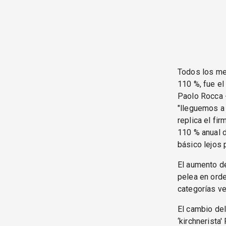
Todos los med
110 %, fue el
Paolo Rocca 
"lleguemos a 
replica el fi
110 % anual d
básico lejos 
El aumento de
pelea en orde
categorías ve
El cambio del
‘kirchnerista