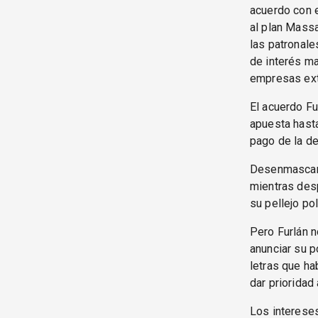
acuerdo con e
al plan Massa
las patronale
de interés ma
empresas ext
El acuerdo Fu
apuesta hasta
pago de la de
Desenmascara 
mientras desp
su pellejo p
Pero Furlán n
anunciar su p
letras que ha
dar prioridad
Los intereses