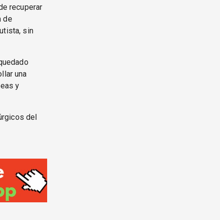
 de recuperar
n de
tista, sin
a quedado
llar una
leas y
úrgicos del