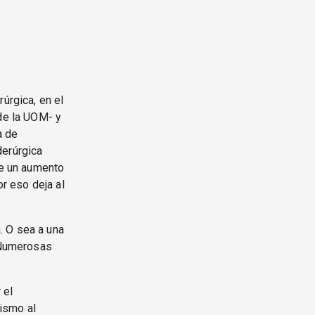
úrgica, en el
 de la UOM- y
a de
derúrgica
de un aumento
or eso deja al
. O sea a una
. Numerosas
 el
lismo al