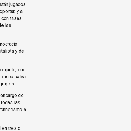
están jugados
portar, y a
o con tasas
de las
urocracia
talista y del
conjunto, que
 busca salvar
grupos.
 encargó de
 todas las
irchnerismo a
 en tres o