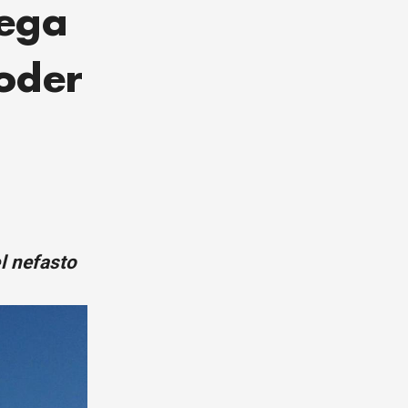
rega
poder
l nefasto