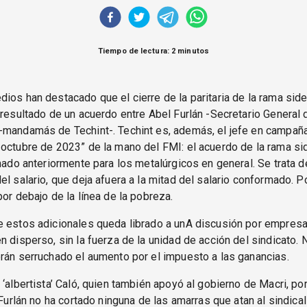
Tiempo de lectura: 2 minutos
ios han destacado que el cierre de la paritaria de la rama sider
 resultado de un acuerdo entre Abel Furlán -Secretario General
-mandamás de Techint-. Techint es, además, el jefe en campañ
octubre de 2023” de la mano del FMI: el acuerdo de la rama si
rmado anteriormente para los metalúrgicos en general. Se trata 
el salario, que deja afuera a la mitad del salario conformado. P
por debajo de la línea de la pobreza.
 estos adicionales queda librado a unA discusión por empresa
n disperso, sin la fuerza de la unidad de acción del sindicato
rán serruchado el aumento por el impuesto a las ganancias.
 ‘albertista’ Caló, quien también apoyó al gobierno de Macri, por
' Furlán no ha cortado ninguna de las amarras que atan al sindica