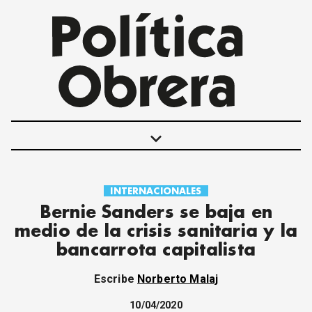
keyboard_arrow_down
INTERNACIONALES
POLÍTICAS
Bernie Sanders se baja en
INTERNACIONALES
medio de la crisis sanitaria y la
MOVIMIENTO OBRERO
bancarrota capitalista
MUJER
ECONOMÍA
Escribe
Norberto Malaj
SOCIEDAD Y CULTURA
JUVENTUD
10/04/2020