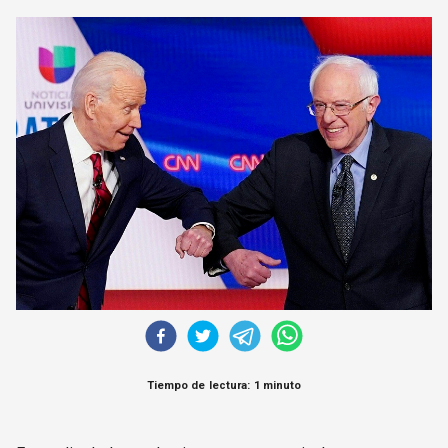
CORREO DE LECTORES
DEBATE
ARCHIVO
DECLARACIONES
OPINIÓN
ALTAMIRA RESPONDE
Política Obrera Revista
CONTACTO
Tiempo de lectura: 1 minuto