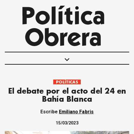
keyboard_arrow_down
POLÍTICAS
POLÍTICAS
El debate por el acto del 24 en
INTERNACIONALES
Bahía Blanca
MOVIMIENTO OBRERO
MUJER
Escribe
Emiliano Fabris
ECONOMÍA
SOCIEDAD Y CULTURA
15/03/2023
JUVENTUD