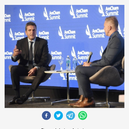
CORREO DE LECTORES
DEBATE
ARCHIVO
DECLARACIONES
OPINIÓN
ALTAMIRA RESPONDE
Política Obrera Revista
CONTACTO