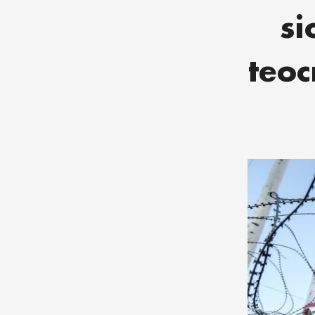
si
teoc