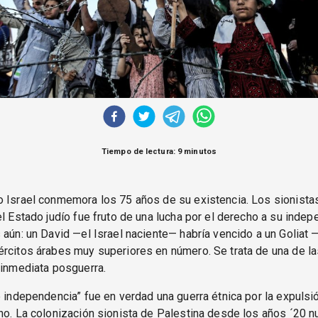
Tiempo de lectura: 9 minutos
o Israel conmemora los 75 años de su existencia. Los sionista
el Estado judío fue fruto de una lucha por el derecho a su inde
 aún: un David —el Israel naciente— habría vencido a un Goliat 
ércitos árabes muy superiores en número. Se trata de una de l
 inmediata posguerra.
e independencia” fue en verdad una guerra étnica por la expulsi
no. La colonización sionista de Palestina desde los años ´20 n