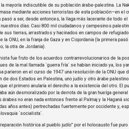
 la mayoría indiscutible de su población árabe-palestina. La Na
 masa mediante acciones terroristas de esta población—en el 
pasó a ser, desde entonces, la llaga más lacerante de todo e
 nuestros días. Casi 800 mil ciudadanos y campesinos palesti
e sus tierras, arrastrados y hacinados en campos de refugiado
e la ONU, en la franja de Gaza y en Cisjordania (la primera pasó
o; la otra de Jordania).
nista fue fruto de los acuerdos contrarrevolucionarios de la pos
ues de la mal llamada ´guerra fría´ se habían iniciado ya, los ya
sa parieron en el curso de 1947 una resolución de la ONU que 
ón de dos Estados en Palestina, uno judío y otro árabe palestino
que el primero anularía el derecho a la existencia del otro. El p
aba aún desmoralizado por la derrota de la gran huelga genera
os árabes no eran nada entonces frente al Palmaj y la Haganá si
idas años antes) pertrechadas fuertemente por occidente y, es
lovaquia ´socialista´.
reparación histórica al pueblo judío” por el holocausto fue puro