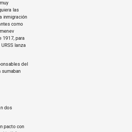
n muy
uiera las
a inmigración
 antes como
Kamenev
e 1917, para
la URSS lanza
ponsables del
ra sumaban
on dos
un pacto con