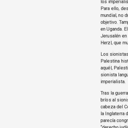
los imperiali
Para ello, de
mundial, no 
objetivo. Tam
en Uganda. El 
Jerusalén en 
Herzl, que mu
Los sionistas
Palestina his
aquél, Palest
sionista lang
imperialista.
Tras la guerr
bríos al sion
cabeza del Co
la Inglaterra
parecía congr
“derecho judío