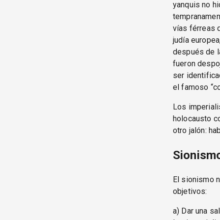
yanquis no hi
tempranament
vías férreas 
judía europea
después de l
fueron despo
ser identific
el famoso “co
Los imperial
holocausto c
otro jalón: ha
Sionismo
El sionismo n
objetivos:
a) Dar una sa