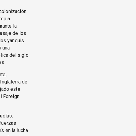
 colonización
ropia
rante la
pasaje de los
 los yanquis
a una
lica del siglo
es.
te,
Inglaterra de
ejado este
el Foreign
udías,
—fuerzas
s en la lucha