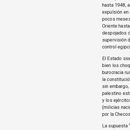
hasta 1948, a
expulsión en
pocos meses 
Oriente hasta
despojados d
supervisión d
control egipci
El Estado sio
bien los choq
burocracia ru
la constituci
sin embargo, 
palestino est
y los ejércit
(milicias nac
por la Checos
La supuesta “