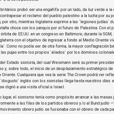
 británico probó ser una engañifa: por un lado, da luz verde a la
 contrapesar el reclamo del pueblo palestino a la lucha por su p
 por otro, mientras Inglaterra exprime a las ´legiones judías´ du
taña choca con los yanquis por el futuro de Palestina. Con el 
a órbita de EE.UU. en un congreso en Baltimore, durante la SGM,
glaterra con el objetivo de ingresar a fondo al Medio Oriente ví
día´. Como no podía ser de otra forma, la mayor conflagración bé
las pujas entre los propios ´aliados´ por los dominios colonial
del Estado sionista, del cual Weismann será su primer presiden
o y, sobre todo, el inicio de un desplazamiento estratégico de 
 Oriente. Cualquiera que vea la serie The Crown podrá ver refl
´disgusto´ inglés con los sionistas llega hasta nuestros días: 
e dignó a una visita oficial a Israel.
 lugar, el sionismo tenía como propósito arrancar a las masas j
rmente a las filas de los partidos obreros y/o al Bund judío 
 movimiento obrero judío se fusionaba con el obrero de cada paí