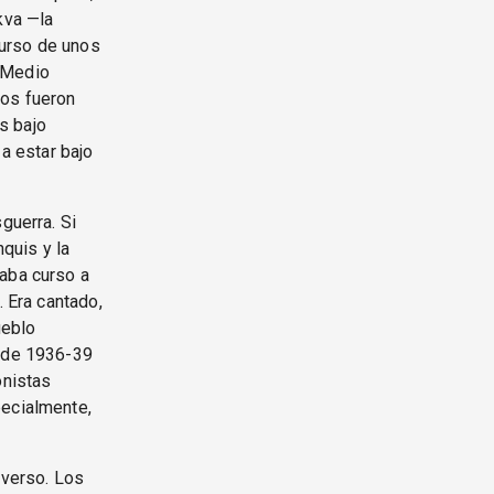
kva —la
curso de unos
l Medio
nos fueron
s bajo
 a estar bajo
guerra. Si
nquis y la
daba curso a
. Era cantado,
ueblo
l de 1936-39
onistas
pecialmente,
 verso. Los