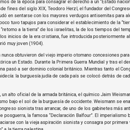
smos de la época para consagrar el derecho a un “Estado naciona
sde fines del siglo XIX, Teodoro Herzl, el fundador del Congres
dudó en sentarse con los mayores verdugos antisemitas para al
poco tuvo tapujos para considerar el establecimiento de la “tie
“retorno a la tierra” de los israelitas, la de los tiempos del te
los inicios de la era cristiana, fue introducida posteriormente a
rió muy joven (1904).
 nunca obtuvieron del viejo imperio otomano concesiones para i
tórica un Estado. Durante la Primera Guerra Mundial y tras el d
ina pasó a ser dominio colonial británico. Mientras tanto el Co
uidecía: la burguesía judía de cada país se colocó detrás de c
a, un alto oficial de la armada británica, el químico Jaim Weism
ismo bajo el sol de la burguesía de occidente. Weismann se ena
ngreso sionista tras arrancar, de uno de los gabinetes más an
 de posguerra, la famosa “Declaración Balfour”. El imperialismo b
aciarse con la vieja aspiración sionista y consagra por primera 
” a la tierra palestina.