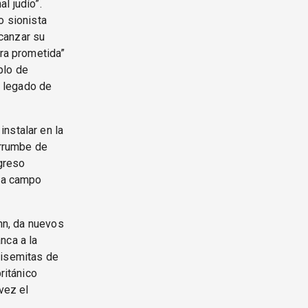
l judío”.
o sionista
canzar su
rra prometida”
mplo de
l legado de
nstalar en la
errumbe de
ngreso
ada campo
ann, da nuevos
nca a la
tisemitas de
ritánico
vez el