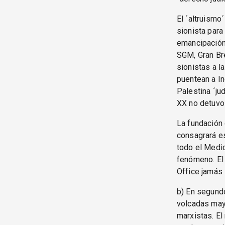
El ´altruismo´
sionista para
emancipación;
SGM, Gran Bre
sionistas a l
puentean a In
Palestina ´ju
XX no detuvo 
La fundación 
consagrará es
todo el Medio
fenómeno. El 
Office jamás s
b) En segundo
volcadas mayo
marxistas. El