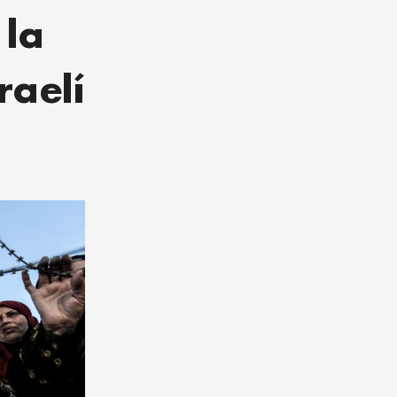
 la
raelí