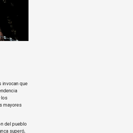
s invocan que
pendencia
—los
as mayores
ón del pueblo
unca superó,