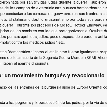
cieron nada por salvar vidas judías durante la guerra —supiero
e de los campos de exterminio nazi y nunca bombardearon siq
que conducían a las cámaras de gas— cerraron sus fronteras a l
, etc. El stalinismo destiló antisemitismo por todos sus poros
a guerra —durante los procesos de Moscú, Trotski, Zinoviev, 
jados de los nombres con los que protagonizaron el Octubre d
ados por sus apellidos judíos; poco después de creado Israel 
mplot contra los médicos judíos”, etc.
istas ´democráticos´ como el stalinismo fueron igualmente res
omo de la carnicería de la Segunda Guerra Mundial (SGM). Aho
bilitaban el apartheid sionista.
: un movimiento burgués y reaccionario
ació de las entrañas de la burguesía judía de Europa Oriental c
lida a los pogroms y la persecución de los judíos por la vía de 