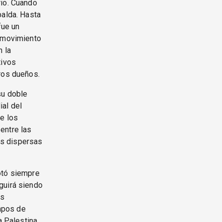
rio. Cuando
palda. Hasta
fue un
l movimiento
n la
tivos
eros dueños.
su doble
ial del
de los
entre las
as dispersas
otó siempre
guirá siendo
Es
mpos de
a Palestina