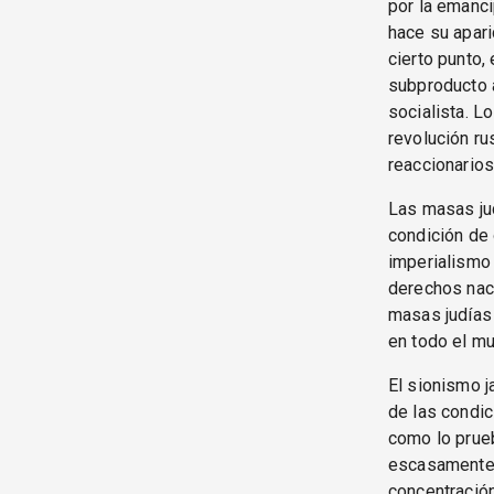
por la emanci
hace su apari
cierto punto,
subproducto a
socialista. L
revolución ru
reaccionarios
Las masas jud
condición de 
imperialismo 
derechos naci
masas judías
en todo el mu
El sionismo j
de las condic
como lo prueb
escasamente 
concentración