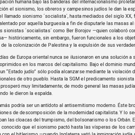
pación humana bajo las banderas del internacionalismo proleta
ción el sionismo, los obreros y campesinos judíos le dan la es
 el llamado sionismo ´socialista´, hasta mediados del siglo XX, 
lentado por aquella burguesía a fin de disputarle las masas a
os sionistas ´socialistas´ como Ber Borojov —quien colaboró co
sa— históricamente, sin embargo, fueron funcionales a los obje
 de la colonización de Palestina y la expulsión de sus verdad
ías de Europa oriental nunca se ilusionaron en una solución a 
oprimidos en los marcos del capitalismo. Bajo el dominio mund
un “Estado judío” sólo podía alcanzarse mediante la violación 
onales de otro pueblo. Hasta la SGM el predicamento sionista 
 prosperó muy limitadamente; de modo general las masas judí
ndo le dieron la espalda.
amás podría ser un antídoto al antisemitismo moderno. Éste br
iones de descomposición de la modernidad capitalista. Y lo se
an las cloacas del trumpismo, del bolsonarismo o los Orbán. 
conocido que el sionismo pactó hasta las vísperas de los ca
 con el hitlerismo —cuando Inglaterra vetó la inmigración judía 