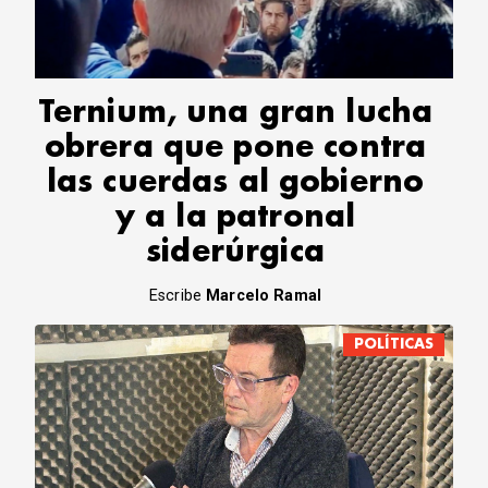
CORREO DE LECTORES
DEBATE
ARCHIVO
DECLARACIONES
Ternium, una gran lucha
OPINIÓN
obrera que pone contra
ALTAMIRA RESPONDE
las cuerdas al gobierno
Política Obrera Revista
y a la patronal
CONTACTO
siderúrgica
Escribe
Marcelo Ramal
POLÍTICAS