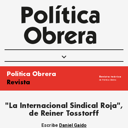
keyboard_arrow_down
Política Obrera
Revista teórica
POLÍTICAS
de Política Obrera
Revista
INTERNACIONALES
MOVIMIENTO OBRERO
MUJER
"La Internacional Sindical Roja",
ECONOMÍA
de Reiner Tosstorff
SOCIEDAD Y CULTURA
JUVENTUD
Escribe
Daniel Gaido