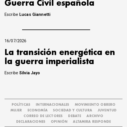
Guerra Civil española
Escribe
Lucas Giannetti
16/07/2026
La transición energética en
la guerra imperialista
Escribe
Silvia Jayo
POLÍTICAS
INTERNACIONALES
MOVIMIENTO OBRERO
MUJER
ECONOMÍA
SOCIEDAD Y CULTURA
JUVENTUD
CORREO DE LECTORES
DEBATE
ARCHIVO
DECLARACIONES
OPINIÓN
ALTAMIRA RESPONDE