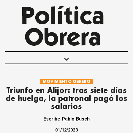
keyboard_arrow_down
MOVIMIENTO OBRERO
POLÍTICAS
Triunfo en Alijor: tras siete días
INTERNACIONALES
de huelga, la patronal pagó los
MOVIMIENTO OBRERO
salarios
MUJER
ECONOMÍA
Escribe
Pablo Busch
SOCIEDAD Y CULTURA
JUVENTUD
01/12/2023