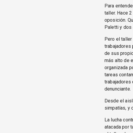
Para entender
taller. Hace 
oposición. Qu
Paletti y dos
Pero el talle
trabajadores 
de sus propios
más alto de e
organizada po
tareas contam
trabajadores 
denunciante.
Desde el aisl
simpatías, y
La lucha cont
atacada por t