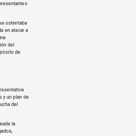
epresentantes
que ostentaba
a en atacar a
una
ión del
opósito de
resentativa
s y un plan de
lucha del
teada la
gados,