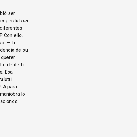
ebió ser
ra perdidosa.
 diferentes
. Con ello,
se – la
ndencia de su
l querer
ta a Paletti,
e. Esa
aletti
UTA para
 maniobra lo
naciones.