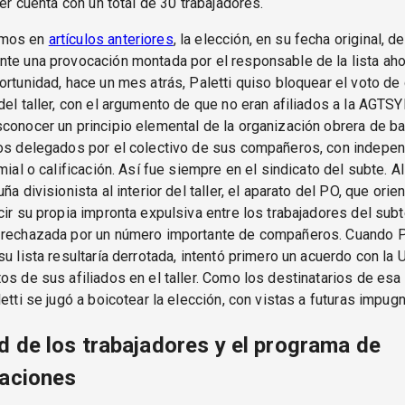
ler cuenta con un total de 30 trabajadores.
amos en
artículos anteriores
, la elección, en su fecha original, d
te una provocación montada por el responsable de la lista aho
ortunidad, hace un mes atrás, Paletti quiso bloquear el voto de
del taller, con el argumento de que no eran afiliados a la AGTSYP
conocer un principio elemental de la organización obrera de ba
los delegados por el colectivo de sus compañeros, con indepe
mial o calificación. Así fue siempre en el sindicato del subte. A
ña divisionista al interior del taller, el aparato del PO, que orien
cir su propia impronta expulsiva entre los trabajadores del subt
 rechazada por un número importante de compañeros. Cuando P
su lista resultaría derrotada, intentó primero un acuerdo con la 
os de sus afiliados en el taller. Como los destinatarios de esa
letti se jugó a boicotear la elección, con vistas a futuras impug
d de los trabajadores y el programa de
caciones