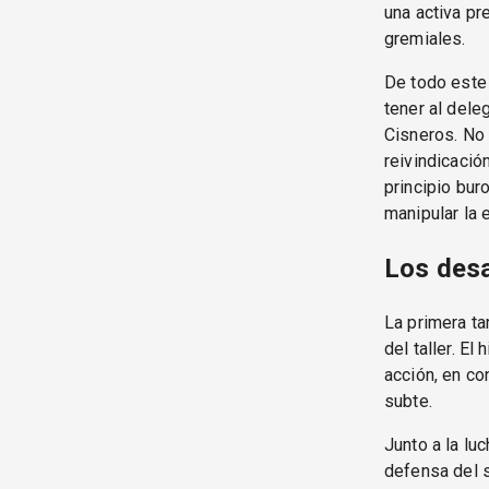
una activa pr
gremiales.
De todo este 
tener al dele
Cisneros. No
reivindicación
principio bur
manipular la 
Los des
La primera t
del taller. E
acción, en co
subte.
Junto a la luc
defensa del s