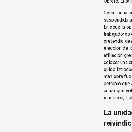
Obrero. El tal
Como señal
suspendida an
En aquella op
trabajadores 
pretendía des
elección de 
afiliación gre
colocar una cu
quiso introdu
maniobra fue
percibió que 
conseguir vot
ignoraron, Pa
La unida
reivindi