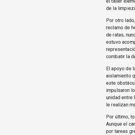
el taller ele
de la limpieza
Por otro lado
reclamo de he
de ratas, nun
estuvo acompa
representaci
combatir la 
El apoyo de l
aislamiento q
este obstácu
impulsaron lo
unidad entre
le realizan m
Por último, t
Aunque el can
por tareas gr