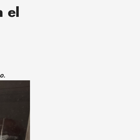
 el
o.