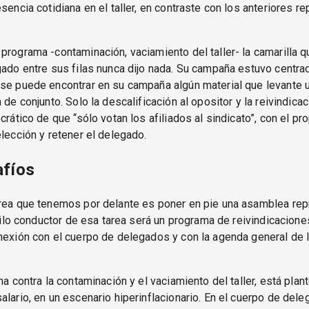
esencia cotidiana en el taller, en contraste con los anteriores r
programa -contaminación, vaciamiento del taller- la camarilla 
gado entre sus filas nunca dijo nada. Su campaña estuvo centrad
 se puede encontrar en su campaña algún material que levante 
 de conjunto. Solo la descalificación al opositor y la reivindicac
ocrático de que “sólo votan los afiliados al sindicato”, con el pr
elección y retener el delegado.
afíos
area que tenemos por delante es poner en pie una asamblea rep
l hilo conductor de esa tarea será un programa de reivindicacione
nexión con el cuerpo de delegados y con la agenda general de 
ha contra la contaminación y el vaciamiento del taller, está plan
alario, en un escenario hiperinflacionario. En el cuerpo de dele