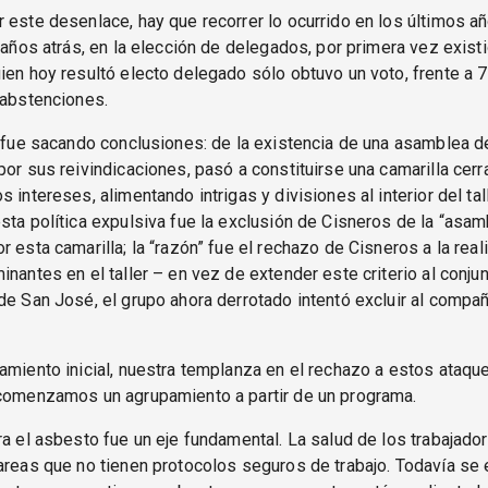
 este desenlace, hay que recorrer lo ocurrido en los últimos añ
2 años atrás, en la elección de delegados, por primera vez existi
ien hoy resultó electo delegado sólo obtuvo un voto, frente a 7 
 abstenciones.
r fue sacando conclusiones: de la existencia de una asamblea d
por sus reivindicaciones, pasó a constituirse una camarilla cerr
 intereses, alimentando intrigas y divisiones al interior del tall
sta política expulsiva fue la exclusión de Cisneros de la “asam
r esta camarilla; la “razón” fue el rechazo de Cisneros a la real
inantes en el taller – en vez de extender este criterio al conju
de San José, el grupo ahora derrotado intentó excluir al compa
amiento inicial, nuestra templanza en el rechazo a estos ataqu
 comenzamos un agrupamiento a partir de un programa.
ra el asbesto fue un eje fundamental. La salud de los trabajado
areas que no tienen protocolos seguros de trabajo. Todavía se