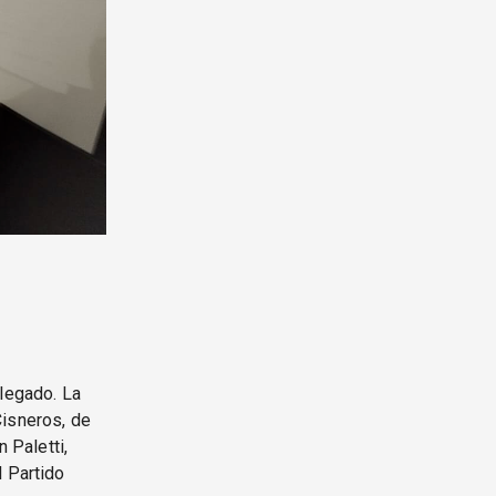
elegado. La
Cisneros, de
 Paletti,
l Partido