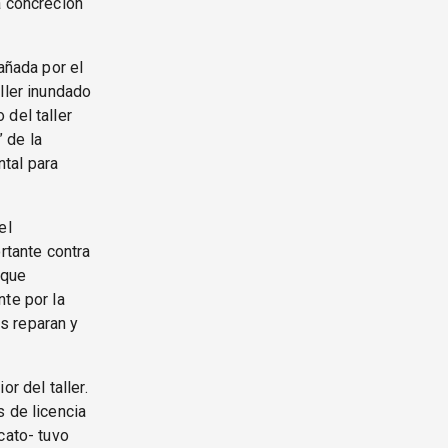
a concreción
añada por el
ller inundado
 del taller
 de la
tal para
el
rtante contra
 que
nte por la
s reparan y
r del taller.
s de licencia
cato- tuvo