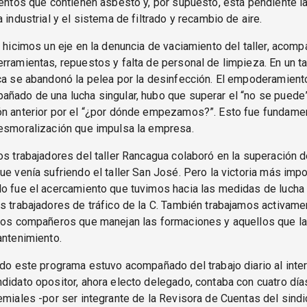
mentos que contienen asbesto y, por supuesto, está pendiente l
 industrial y el sistema de filtrado y recambio de aire.
, hicimos un eje en la denuncia de vaciamiento del taller, acomp
rramientas, repuestos y falta de personal de limpieza. En un ta
ca se abandonó la pelea por la desinfección. El empoderamiento
ñado de una lucha singular, hubo que superar el “no se puede”
ón anterior por el “¿por dónde empezamos?”. Esto fue fundamen
desmoralización que impulsa la empresa.
os trabajadores del taller Rancagua colaboró en la superación d
ue venía sufriendo el taller San José. Pero la victoria más impo
lo fue el acercamiento que tuvimos hacia las medidas de lucha
s trabajadores de tráfico de la C. También trabajamos activame
 los compañeros que manejan las formaciones y aquellos que la
antenimiento.
odo este programa estuvo acompañado del trabajo diario al interio
didato opositor, ahora electo delegado, contaba con cuatro día
emiales -por ser integrante de la Revisora de Cuentas del sindi