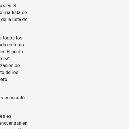
os en el
ó una lista de
de la lista de
e todos los
ada en torno
er. El punto
blea”
ización de
nto de los
ñero
es conquistó
res es
 encuentran en