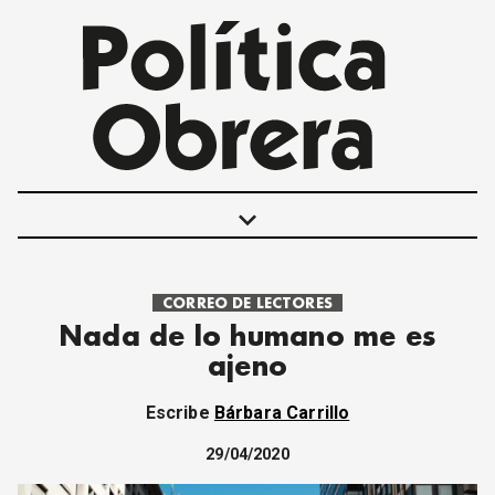
keyboard_arrow_down
CORREO DE LECTORES
POLÍTICAS
Nada de lo humano me es
INTERNACIONALES
ajeno
MOVIMIENTO OBRERO
MUJER
Escribe
Bárbara Carrillo
ECONOMÍA
SOCIEDAD Y CULTURA
29/04/2020
JUVENTUD