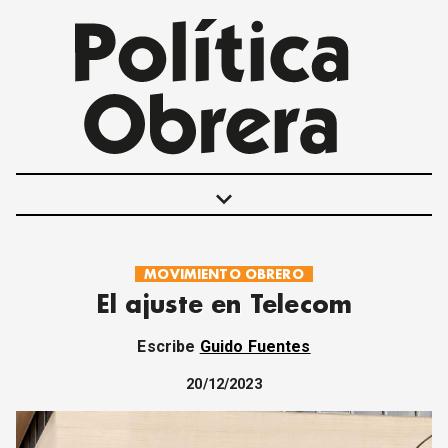
keyboard_arrow_down
MOVIMIENTO OBRERO
POLÍTICAS
El ajuste en Telecom
INTERNACIONALES
MOVIMIENTO OBRERO
Escribe
Guido Fuentes
MUJER
ECONOMÍA
20/12/2023
SOCIEDAD Y CULTURA
JUVENTUD