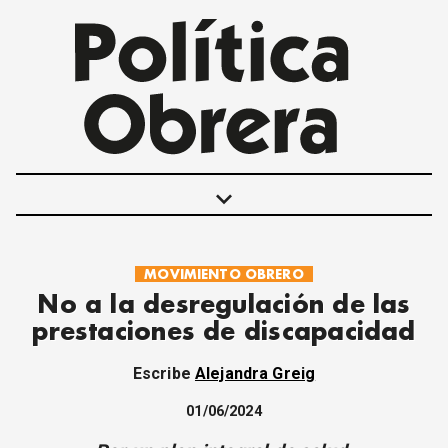
keyboard_arrow_down
MOVIMIENTO OBRERO
POLÍTICAS
No a la desregulación de las
INTERNACIONALES
prestaciones de discapacidad
MOVIMIENTO OBRERO
MUJER
Escribe
Alejandra Greig
ECONOMÍA
SOCIEDAD Y CULTURA
01/06/2024
JUVENTUD