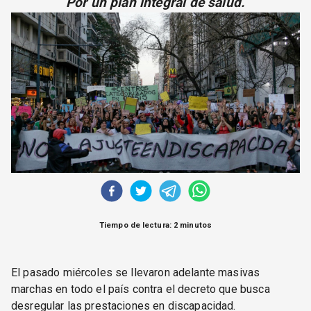
Por un plan integral de salud.
CORREO DE LECTORES
DEBATE
ARCHIVO
DECLARACIONES
OPINIÓN
ALTAMIRA RESPONDE
Política Obrera Revista
CONTACTO
Tiempo de lectura: 2 minutos
El pasado miércoles se llevaron adelante masivas
marchas en todo el país contra el decreto que busca
desregular las prestaciones en discapacidad.