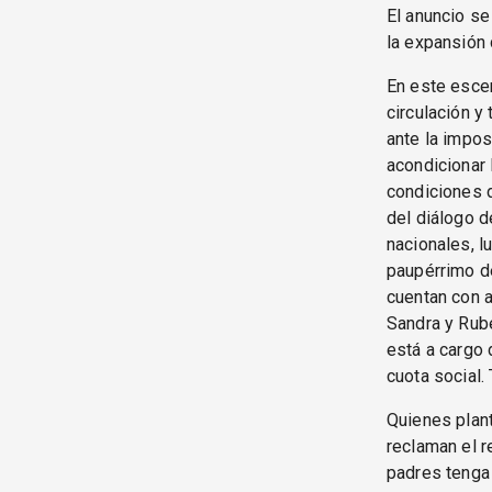
El anuncio se
la expansión d
En este escen
circulación y
ante la impos
acondicionar 
condiciones d
del diálogo d
nacionales, l
paupérrimo d
cuentan con a
Sandra y Rub
está a cargo
cuota social.
Quienes plant
reclaman el r
padres tenga 