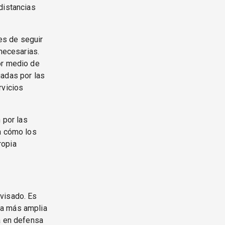
distancias
es de seguir
 necesarias.
or medio de
gadas por las
rvicios
 por las
 a cómo los
ropia
ovisado. Es
la más amplia
a en defensa