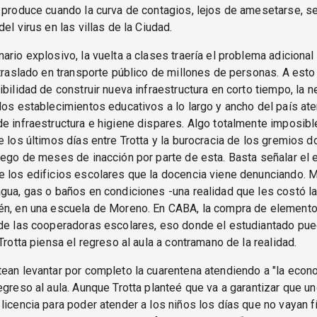
 produce cuando la curva de contagios, lejos de amesetarse, s
el virus en las villas de la Ciudad.
ario explosivo, la vuelta a clases traería el problema adicional 
 traslado en transporte público de millones de personas. A esto
ibilidad de construir nueva infraestructura en corto tiempo, la 
los establecimientos educativos a lo largo y ancho del país at
e infraestructura e higiene dispares. Algo totalmente imposibl
e los últimos días entre Trotta y la burocracia de los gremios 
uego de meses de inacción por parte de esta. Basta señalar el 
e los edificios escolares que la docencia viene denunciando. 
gua, gas o baños en condiciones -una realidad que les costó la
én, en una escuela de Moreno. En CABA, la compra de elemento
 de las cooperadoras escolares, eso donde el estudiantado pue
 Trotta piensa el regreso al aula a contramano de la realidad.
ean levantar por completo la cuarentena atendiendo a "la econo
egreso al aula. Aunque Trotta planteé que va a garantizar que u
licencia para poder atender a los niños los días que no vayan 