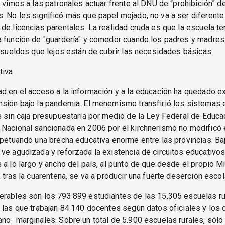
a vimos a las patronales actuar frente al DNU de “prohibición” 
 No les significó más que papel mojado, no va a ser diferente
de licencias parentales. La realidad cruda es que la escuela t
 función de "guardería" y comedor cuando los padres y madres 
r sueldos que lejos están de cubrir las necesidades básicas.
tiva
d en el acceso a la información y a la educación ha quedado e
nsión bajo la pandemia. El menemismo transfirió los sistemas 
s sin caja presupuestaria por medio de la Ley Federal de Educa
 Nacional sancionada en 2006 por el kirchnerismo no modificó 
rpetuando una brecha educativa enorme entre las provincias. Baj
ve agudizada y reforzada la existencia de circuitos educativo
 a lo largo y ancho del país, al punto de que desde el propio Mi
, tras la cuarentena, se va a producir una fuerte deserción escol
erables son los 793.899 estudiantes de las 15.305 escuelas ru
 las que trabajan 84.140 docentes según datos oficiales y los 
no- marginales. Sobre un total de 5.900 escuelas rurales, sólo