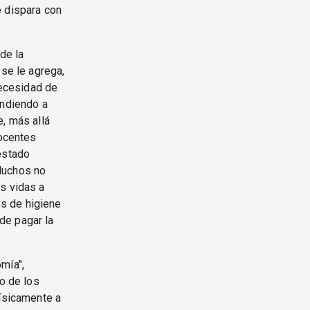
e dispara con
de la
 se le agrega,
necesidad de
endiendo a
e, más allá
docentes
estado
Muchos no
s vidas a
s de higiene
de pagar la
mía",
no de los
físicamente a