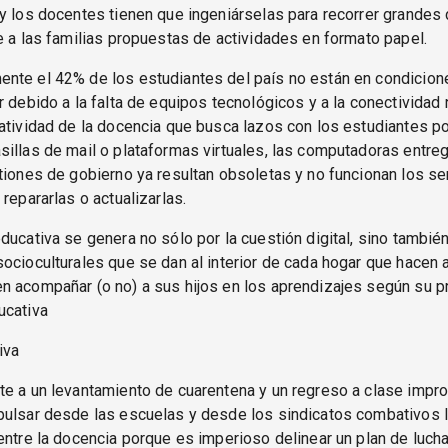
y los docentes tienen que ingeniárselas para recorrer grandes 
e a las familias propuestas de actividades en formato papel.
nte el 42% de los estudiantes del país no están en condicion
r debido a la falta de equipos tecnológicos y a la conectividad
atividad de la docencia que busca lazos con los estudiantes p
illas de mail o plataformas virtuales, las computadoras entre
tiones de gobierno ya resultan obsoletas y no funcionan los se
 repararlas o actualizarlas.
ducativa se genera no sólo por la cuestión digital, sino también
ocioculturales que se dan al interior de cada hogar que hacen
n acompañar (o no) a sus hijos en los aprendizajes según su p
ucativa
iva
e a un levantamiento de cuarentena y un regreso a clase impr
pulsar desde las escuelas y desde los sindicatos combativos 
entre la docencia porque es imperioso delinear un plan de luch