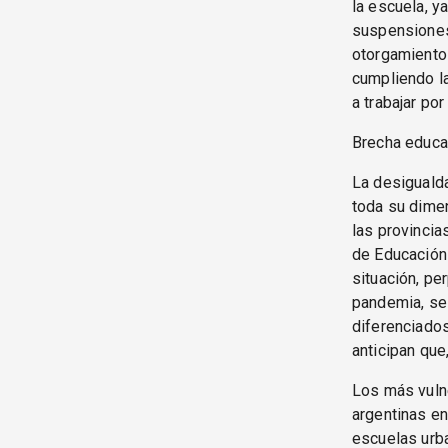
la escuela, y
suspensiones.
otorgamiento 
cumpliendo la
a trabajar po
Brecha educa
La desigualda
toda su dime
las provincia
de Educación
situación, pe
pandemia, se 
diferenciados
anticipan que
Los más vuln
argentinas en
escuelas urba