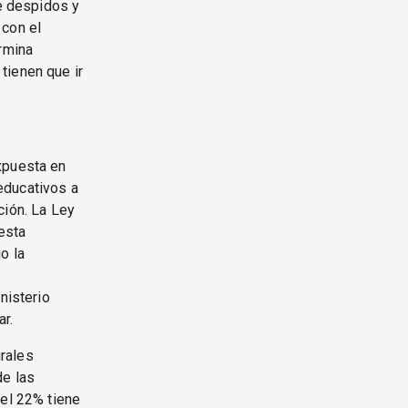
de despidos y
 con el
ermina
tienen que ir
xpuesta en
educativos a
ción. La Ley
esta
o la
s
nisterio
ar.
rales
de las
 el 22% tiene