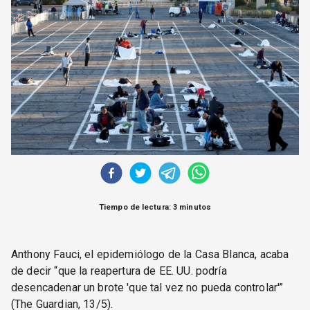
CORREO DE LECTORES
DEBATE
ARCHIVO
DECLARACIONES
OPINIÓN
ALTAMIRA RESPONDE
Política Obrera Revista
CONTACTO
Tiempo de lectura: 3 minutos
Anthony Fauci, el epidemiólogo de la Casa Blanca, acaba
de decir “que la reapertura de EE. UU. podría
desencadenar un brote 'que tal vez no pueda controlar'”
(The Guardian, 13/5).