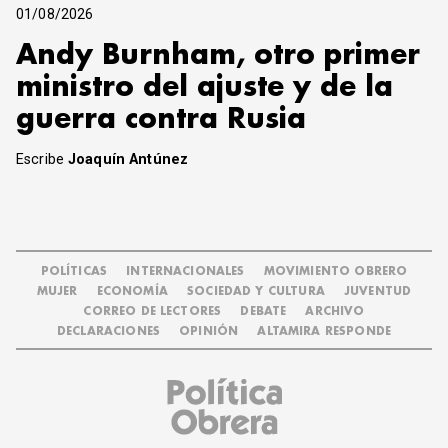
01/08/2026
Andy Burnham, otro primer
ministro del ajuste y de la
guerra contra Rusia
Escribe
Joaquín Antúnez
POLÍTICAS
INTERNACIONALES
MOVIMIENTO OBRERO
MUJER
ECONOMÍA
SOCIEDAD Y CULTURA
JUVENTUD
CORREO DE LECTORES
DEBATE
ARCHIVO
DECLARACIONES
OPINIÓN
ALTAMIRA RESPONDE