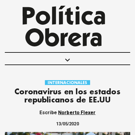
keyboard_arrow_down
INTERNACIONALES
POLÍTICAS
Coronavirus en los estados
INTERNACIONALES
republicanos de EE.UU
MOVIMIENTO OBRERO
MUJER
Escribe
Norberto Flexer
ECONOMÍA
SOCIEDAD Y CULTURA
13/05/2020
JUVENTUD