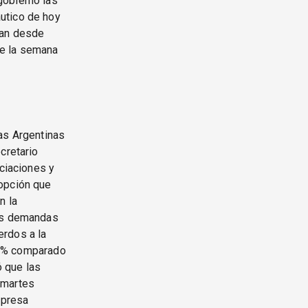
gobierno las
utico de hoy
ían desde
de la semana
as Argentinas
cretario
ciaciones y
 opción que
n la
ras demandas
erdos a la
72 % comparado
 que las
 martes
mpresa