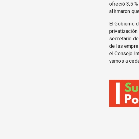
ofreció 3,5 %
afirmaron qu
El Gobierno de
privatización
secretario de
de las empres
el Consejo In
vamos a ceder