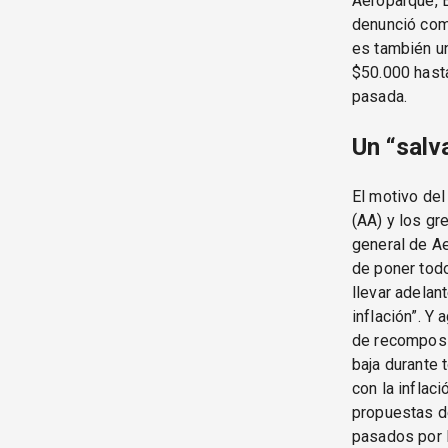
Aeroparque, 
denunció com
es también un
$50.000 hast
pasada.
Un “salva
El motivo del
(AA) y los gr
general de A
de poner todo
llevar adelan
inflación”. 
de recomposic
baja durante 
con la infla
propuestas d
pasados por l