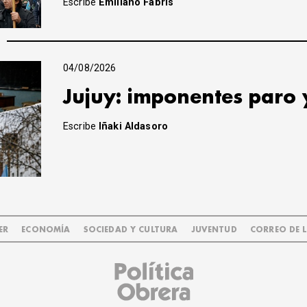
Escribe
Emiliano Fabris
04/08/2026
Jujuy: imponentes paro 
Escribe
Iñaki Aldasoro
ER
ECONOMÍA
SOCIEDAD Y CULTURA
JUVENTUD
CORREO DE 