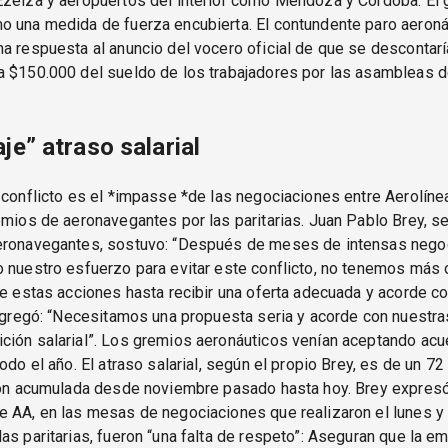
Ezeiza y aeropuertos del interior como Mendoza y Córdoba. El 
o una medida de fuerza encubierta. El contundente paro aeroná
a respuesta al anuncio del vocero oficial de que se descontar
a $150.000 del sueldo de los trabajadores por las asambleas 
je” atraso salarial
 conflicto es el *impasse *de las negociaciones entre Aerolíne
emios de aeronavegantes por las paritarias. Juan Pablo Brey, se
eronavegantes, sostuvo: “Después de meses de intensas nego
 nuestro esfuerzo para evitar este conflicto, no tenemos más
te estas acciones hasta recibir una oferta adecuada y acorde co
Y agregó: “Necesitamos una propuesta seria y acorde con nuest
ión salarial”. Los gremios aeronáuticos venían aceptando acu
todo el año. El atraso salarial, según el propio Brey, es de un 
ción acumulada desde noviembre pasado hasta hoy. Brey expresó
e AA, en las mesas de negociaciones que realizaron el lunes y
as paritarias, fueron “una falta de respeto”: Aseguran que la e