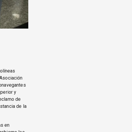
rolíneas
 Asociación
ronavegantes
perior y
reclamo de
stancia de la
as en