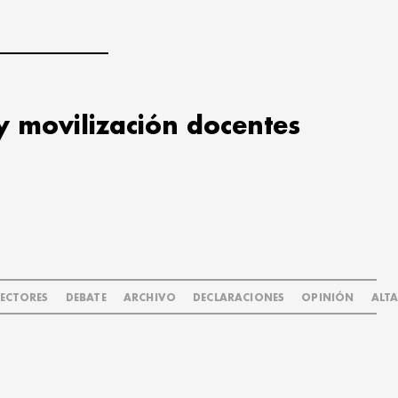
y movilización docentes
LECTORES
DEBATE
ARCHIVO
DECLARACIONES
OPINIÓN
ALT