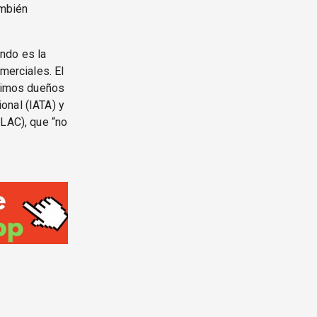
ambién
ondo es la
merciales. El
áximos dueños
onal (IATA) y
ILAC), que “no