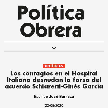
keyboard_arrow_down
POLÍTICAS
POLÍTICAS
Los contagios en el Hospital
INTERNACIONALES
Italiano desnudan la farsa del
MOVIMIENTO OBRERO
acuerdo Schiaretti-Ginés García
MUJER
ECONOMÍA
Escribe
José Barraza
SOCIEDAD Y CULTURA
JUVENTUD
22/05/2020