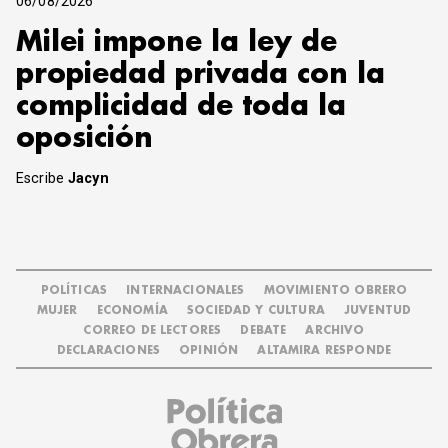
06/08/2026
Milei impone la ley de
propiedad privada con la
complicidad de toda la
oposición
Escribe
Jacyn
POLÍTICAS
INTERNACIONALES
MOVIMIENTO OBRERO
MUJER
ECONOMÍA
SOCIEDAD Y CULTURA
JUVENTUD
CORREO DE LECTORES
DEBATE
ARCHIVO
DECLARACIONES
OPINIÓN
ALTAMIRA RESPONDE