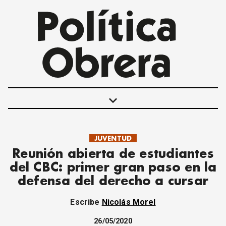
keyboard_arrow_down
JUVENTUD
POLÍTICAS
Reunión abierta de estudiantes
INTERNACIONALES
del CBC: primer gran paso en la
MOVIMIENTO OBRERO
defensa del derecho a cursar
MUJER
ECONOMÍA
Escribe
Nicolás Morel
SOCIEDAD Y CULTURA
JUVENTUD
26/05/2020