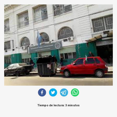
CORREO DE LECTORES
DEBATE
ARCHIVO
DECLARACIONES
OPINIÓN
ALTAMIRA RESPONDE
Política Obrera Revista
CONTACTO
Tiempo de lectura: 3 minutos