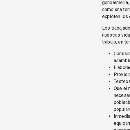
gendarmería, 
como una tent
exploten los 
Los trabajad
nuestras vid
trabajo, en t
Comisio
asamble
Elabora
Provisi
Testeos
Que el 
necesar
poblaci
popular
Inmedia
equipam