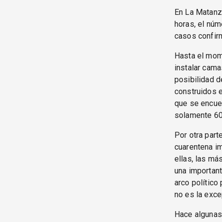
En La Matanza
horas, el núm
casos confir
Hasta el mome
instalar cama
posibilidad d
construidos e
que se encuen
solamente 60
Por otra parte
cuarentena im
ellas, las má
una importan
arco político
no es la exce
Hace algunas