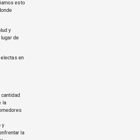
nciamos esto
 donde
lud y
 lugar de
 electas en
 cantidad
 la
 comedores
 y
nfrentar la