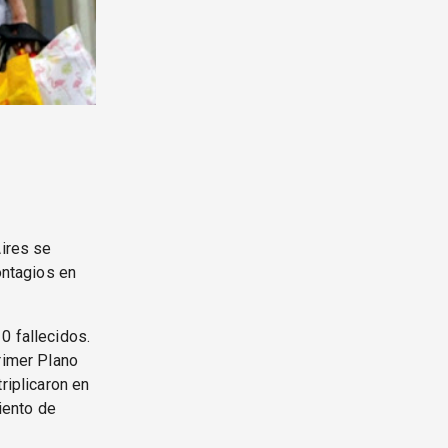
Aires se
ontagios en
0 fallecidos.
rimer Plano
riplicaron en
ciento de