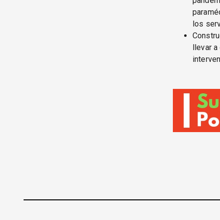
pandemi
paraméd
los ser
Constru
llevar 
interven