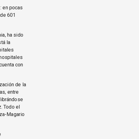
9: en pocas
 de 601
ia, ha sido
tá la
pitales
 hospitales
 cuenta con
ización de la
as, entre
 librándose
. Todo el
noza-Magario
e