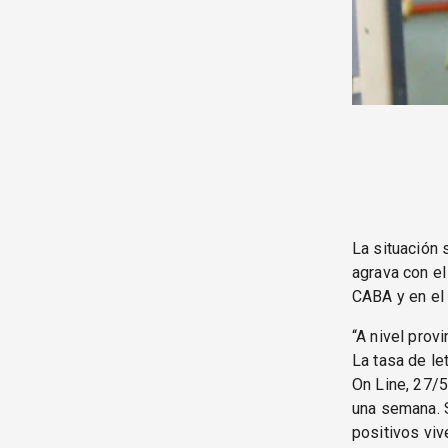
La situación 
agrava con el
CABA y en el 
“A nivel prov
La tasa de le
On Line, 27/5
una semana. S
positivos viv