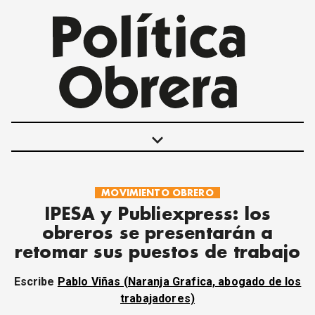
keyboard_arrow_down
MOVIMIENTO OBRERO
POLÍTICAS
IPESA y Publiexpress: los
INTERNACIONALES
obreros se presentarán a
MOVIMIENTO OBRERO
retomar sus puestos de trabajo
MUJER
ECONOMÍA
Escribe
Pablo Viñas (Naranja Grafica, abogado de los
SOCIEDAD Y CULTURA
trabajadores)
JUVENTUD