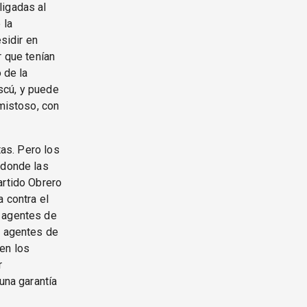
ligadas al
 la
sidir en
 que tenían
 de la
scú, y puede
amistoso, con
tas. Pero los
 donde las
artido Obrero
 contra el
r agentes de
s agentes de
en los
r
una garantía