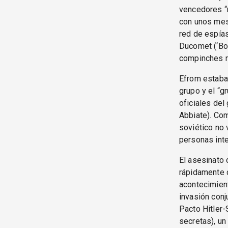
vencedores “r
con unos mese
red de espías
Ducomet (‘Bob
compinches no
Efrom estaba 
grupo y el “g
oficiales de
Abbiate). Com
soviético no 
personas inte
El asesinato
rápidamente d
acontecimient
invasión conj
Pacto Hitler-
secretas), un