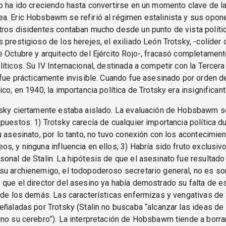
o ha ido creciendo hasta convertirse en un momento clave de la
a. Eric Hobsbawm se refirió al régimen estalinista y sus opon
ros disidentes contaban mucho desde un punto de vista políti
 prestigioso de los herejes, el exiliado León Trotsky, -colíder 
 Octubre y arquitecto del Ejército Rojo-, fracasó completamen
íticos. Su IV Internacional, destinada a competir con la Tercera
 fue prácticamente invisible. Cuando fue asesinado por orden de
ico, en 1940, la importancia política de Trotsky era insignificant
tsky ciertamente estaba aislado. La evaluación de Hobsbawm s
puestos: 1) Trotsky carecía de cualquier importancia política d
u asesinato, por lo tanto, no tuvo conexión con los acontecimien
s, y ninguna influencia en ellos; 3) Habría sido fruto exclusivo
onal de Stalin. La hipótesis de que el asesinato fue resultado
su archienemigo, el todopoderoso secretario general, no es so
que el director del asesino ya había demostrado su falta de e
 de los demás. Las características enfermizas y vengativas de 
eñaladas por Trotsky (Stalin no buscaba “alcanzar las ideas de
no su cerebro”). La interpretación de Hobsbawm tiende a borrar