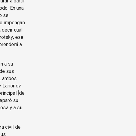
rar a partir
odo. En una
o se
‘no impongan
 decir cuál
Trotsky, ese
prenderá a
on a su
 de sus
n, ambos
e Larionov.
rincipal [de
reparó su
posa y a su
a civil de
sus