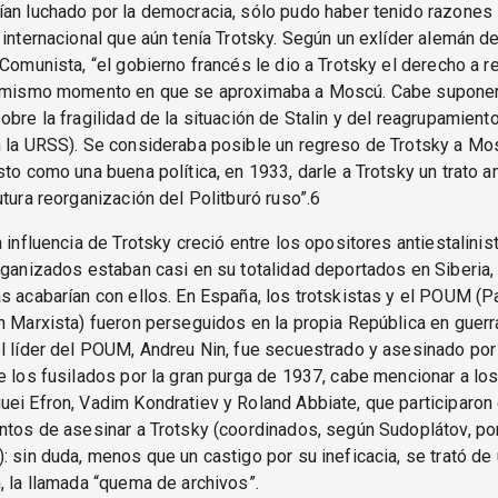
an luchado por la democracia, sólo pudo haber tenido razones 
 internacional que aún tenía Trotsky. Según un exlíder alemán de
 Comunista, “el gobierno francés le dio a Trotsky el derecho a re
l mismo momento en que se aproximaba a Moscú. Cabe suponer
obre la fragilidad de la situación de Stalin y del reagrupamiento
n la URSS). Se consideraba posible un regreso de Trotsky a Mo
sto como una buena política, en 1933, darle a Trotsky un trato 
utura reorganización del Politburó ruso”.6
a influencia de Trotsky creció entre los opositores antiestalinis
rganizados estaban casi en su totalidad deportados en Siberia,
s acabarían con ellos. En España, los trotskistas y el POUM (P
n Marxista) fueron perseguidos en la propia República en guerra
l líder del POUM, Andreu Nin, fue secuestrado y asesinado po
e los fusilados por la gran purga de 1937, cabe mencionar a lo
ei Efron, Vadim Kondratiev y Roland Abbiate, que participaron 
ntos de asesinar a Trotsky (coordinados, según Sudoplátov, po
: sin duda, menos que un castigo por su ineficacia, se trató de 
, la llamada “quema de archivos”.