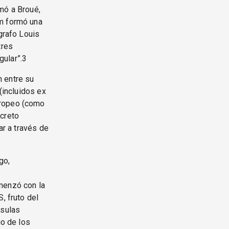
mó a Broué,
om formó una
grafo Louis
tres
gular”.3
n entre su
(incluidos ex
uropeo (como
ecreto
ar a través de
go,
menzó con la
, fruto del
usulas
go de los