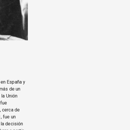
s en España y
 más de un
 la Unión
 fue
, cerca de
, fue un
 la decisión