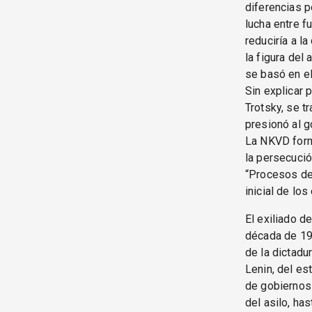
diferencias p
lucha entre f
reduciría a l
la figura del
se basó en el
Sin explicar 
Trotsky, se t
presionó al g
La NKVD formó
la persecució
“Procesos de 
inicial de lo
El exiliado d
década de 193
de la dictadur
Lenin, del es
de gobiernos 
del asilo, ha