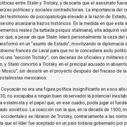
olíticas entre Stalin y Trotsky, y descarta que el asesinato fuer
uerzas políticas y sociales contradictorias. La importancia del 
a del testimonio de psicopatología elevado a la razón de Estado
 asesino alcanzaría trazos históricos. En la medida en que esta 
ementos reales (la turbada psiquis staliniana), ella adquirió valo
por qué, a pesar de que Stalin lideró personalmente la caza del 
ransformó en un “asunto de Estado”, movilizando la diplomacia s
obierno francés de Laval para que no le concediera asilo polític
 una “sección Trotsky”, con decenas de oficiales y militares 
n, y Stalin convirtió a Trotsky en el principal acusado in absenti
Moscú”, sin desistir en el proyecto después del fracaso de la 
s estalinistas mexicanos.
e Coyoacán no era una figura política insignificante en esos años
0, no escapaba a ningún buen observador la potencial inestabil
a estalinista y el papel que, en ese cuadro, podía jugar el funda
tado soviético. La coacción con la que, en la década de 1930, 
occidentales se libraron de Trotsky, contrariamente a las nor
sta que el líder fue aceptado en un país todavía gobernado por