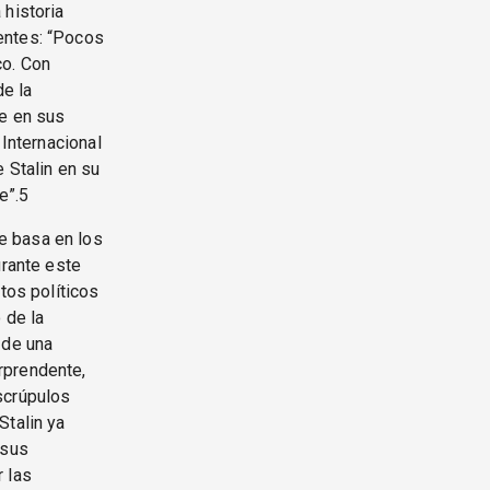
 historia
entes: “Pocos
co. Con
de la
te en sus
 Internacional
 Stalin en su
e”.5
e basa en los
urante este
tos políticos
 de la
 de una
rprendente,
scrúpulos
Stalin ya
 sus
 las