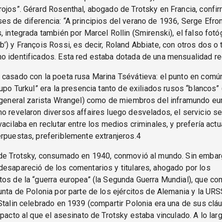
ojos”. Gérard Rosenthal, abogado de Trotsky en Francia, confir
s de diferencia: “A principios del verano de 1936, Serge Efr
, integrada también por Marcel Rollin (Smirenski), el falso fotó
’) y François Rossi, es decir, Roland Abbiate, con otros dos o 
 identificados. Esta red estaba dotada de una mensualidad re
casado con la poeta rusa Marina Tsévátieva: el punto en comú
rupo Turkul” era la presencia tanto de exiliados rusos “blancos” 
l general zarista Wrangel) como de miembros del inframundo e
o revelaron diversos affaires luego desvelados, el servicio s
vacilaba en reclutar entre los medios criminales, y prefería actu
rpuestas, preferiblemente extranjeros.4
 de Trotsky, consumado en 1940, conmovió al mundo. Sin embar
esapareció de los comentarios y titulares, ahogado por los
os de la “guerra europea” (la Segunda Guerra Mundial), que co
unta de Polonia por parte de los ejércitos de Alemania y la URSS
Stalin celebrado en 1939 (compartir Polonia era una de sus clá
 pacto al que el asesinato de Trotsky estaba vinculado. A lo lar