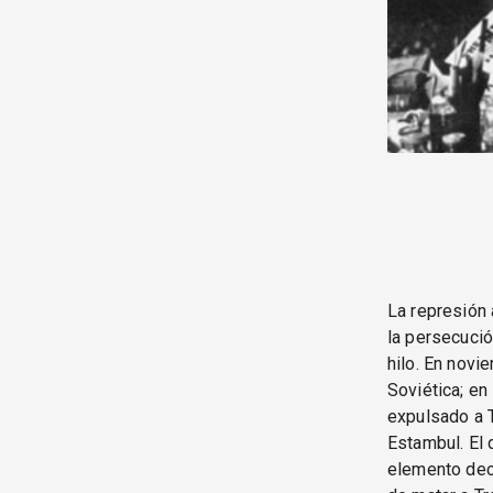
La represión 
la persecuci
hilo. En novi
Soviética; en
expulsado a T
Estambul. El 
elemento deci