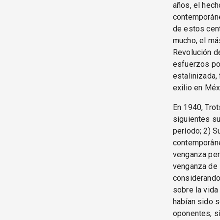
años, el hech
contemporáne
de estos cent
mucho, el más
Revolución de
esfuerzos pol
estalinizada,
exilio en Méx
En 1940, Tro
siguientes su
período; 2) S
contemporâneo
venganza pers
venganza de 
considerando 
sobre la vida
habían sido s
oponentes, si