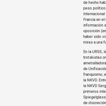
de hecho habí
peso político
Internacional
Francia en e
información s
oposición (e
haber sido vi
miras a una f
En la URSS, l
trotskistas o
ametralladora
de Unificació
franquismo; e
la NKVD. Entr
la NKVD Sergu
primeros inte
Spiegelglass)
de discreción