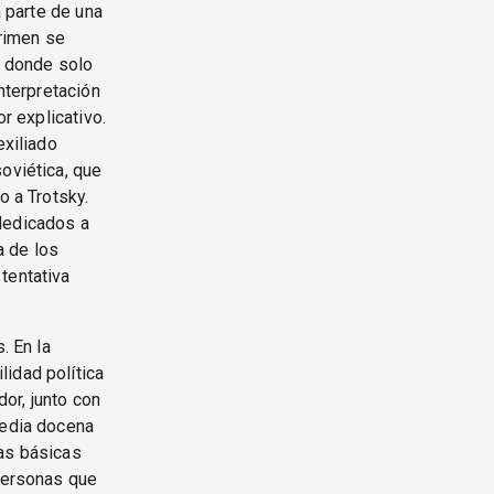
a parte de una
crimen se
, donde solo
interpretación
r explicativo.
exiliado
oviética, que
o a Trotsky.
dedicados a
a de los
tentativa
. En la
idad política
dor, junto con
media docena
mas básicas
 personas que