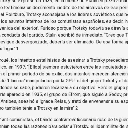
otsky se expresó en 1939, en la mente de Stalin empezó a madu
o testimonia un documento inédito de los archivos de ese perí
 al Politburó, Trotsky aconsejaba a los líderes soviéticos que n
los asuntos internos de los comunistas españoles, es decir, 
venida del exterior’. Furioso porque Trotsky todavía se atrevía a
a conducta del partido, Stalin escribió de inmediato: “Creo que 
evique desvergonzado, debería ser eliminado. De esa forma a
u lugar”.1
roué, los intentos estalinistas de asesinar a Trotsky precedier
ico, en 1937: “[Ellos] siempre estuvieron entre las inquietudes
 el primer período de su exilio, dos intentos merecen atenció
de ‘blancos’ manipulados por la GPU: el del grupo Turkul y el d
donde se sabe, pudieron localizar a su objetivo. Pero el grupo p
rís apareció en 1935, el grupo de Efrom, que siguió a Sedov, p
Antibes, asesinó a Ignace Reiss, y trató de envenenar a su es
po también tenía a Trotsky en la mira”.2
 anticomunistas, el bando contrarrevolucionario ruso de la guerr
nían todas las razones para odiar a Trotsky, el líder militar de 