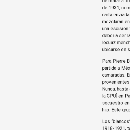
de matar a Tr
de 1931, com
carta enviada
mezclaran en 
una escisión 
debería ser l
locuaz mench
ubicarse en s
Para Pierre B
partida a Méx
camaradas. En
provenientes 
Nunca, hasta 
la GPU] en Pa
secuestro en 
hijo. Este gru
Los “blancos”
1918-1921, te