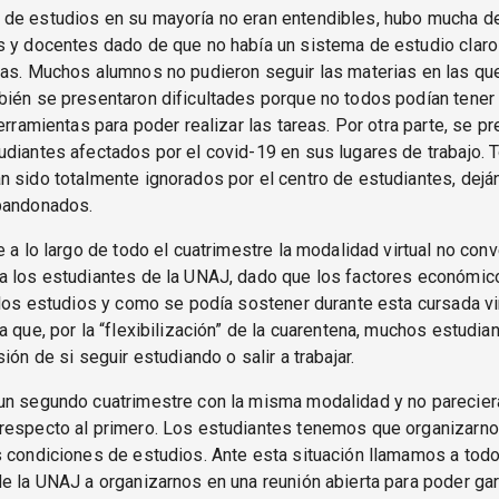
de estudios en su mayoría no eran entendibles, hubo mucha 
s y docentes dado de que no había un sistema de estudio claro
das. Muchos alumnos no pudieron seguir las materias en las qu
bién se presentaron dificultades porque no todos podían tener
herramientas para poder realizar las tareas. Por otra parte, se p
diantes afectados por el covid-19 en sus lugares de trabajo.
 sido totalmente ignorados por el centro de estudiantes, dejá
bandonados.
e a lo largo de todo el cuatrimestre la modalidad virtual no con
a los estudiantes de la UNAJ, dado que los factores económic
 los estudios y como se podía sostener durante esta cursada vir
a que, por la “flexibilización” de la cuarentena, muchos estudia
ión de si seguir estudiando o salir a trabajar.
un segundo cuatrimestre con la misma modalidad y no parecier
respecto al primero. Los estudiantes tenemos que organizarno
 condiciones de estudios. Ante esta situación llamamos a tod
e la UNAJ a organizarnos en una reunión abierta para poder gar