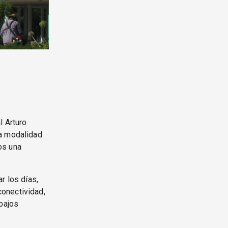
l Arturo
va modalidad
os una
r los días,
onectividad,
abajos