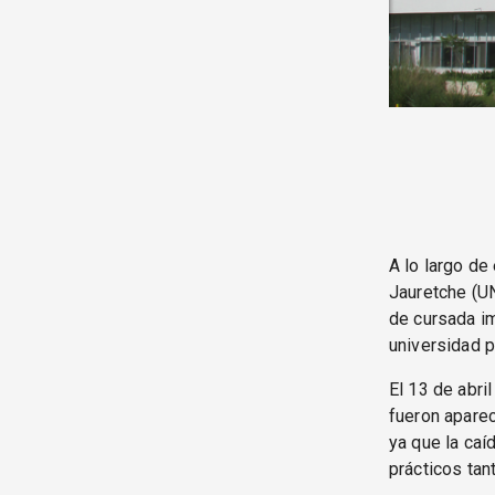
A lo largo de
Jauretche (UN
de cursada i
universidad p
El 13 de abri
fueron apare
ya que la caí
prácticos ta