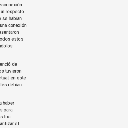
desconexión
 al respecto
e se habían
 una conexión
resentaron
 Todos estos
ndolos
venció de
os tuvieron
tual, en este
ntes debían
a haber
s para
os los
antizar el