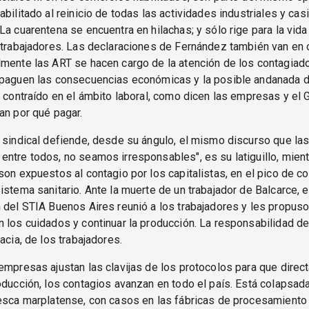
abilitado al reinicio de todas las actividades industriales y cas
La cuarentena se encuentra en hilachas; y sólo rige para la vida 
 trabajadores. Las declaraciones de Fernández también van en o
mente las ART se hacen cargo de la atención de los contagiado
paguen las consecuencias económicas y la posible andanada de
s contraído en el ámbito laboral, como dicen las empresas y el 
an por qué pagar.
 sindical defiende, desde su ángulo, el mismo discurso que las
ntre todos, no seamos irresponsables", es su latiguillo, mient
son expuestos al contagio por los capitalistas, en el pico de co
istema sanitario. Ante la muerte de un trabajador de Balcarce, e
 del STIA Buenos Aires reunió a los trabajadores y les propus
 los cuidados y continuar la producción. La responsabilidad de
acia, de los trabajadores.
empresas ajustan las clavijas de los protocolos para que dire
oducción, los contagios avanzan en todo el país. Está colapsada
esca marplatense, con casos en las fábricas de procesamiento 