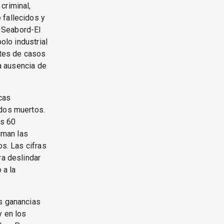
criminal,
 fallecidos y
a Seabord-El
olo industrial
otes de casos
la ausencia de
cas
 dos muertos.
os 60
uman las
os. Las cifras
ra deslindar
 a la
as ganancias
y en los