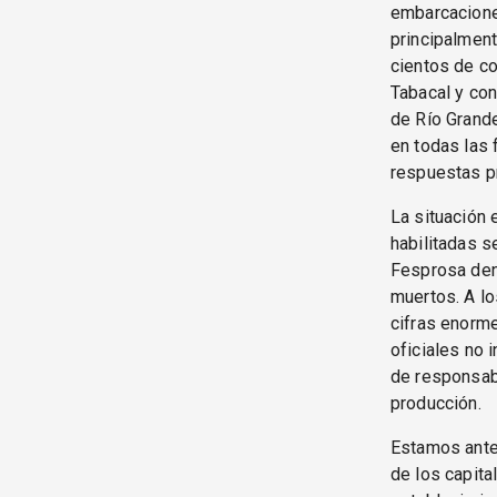
embarcaciones
principalment
cientos de co
Tabacal y con
de Río Grande
en todas las 
respuestas p
La situación 
habilitadas s
Fesprosa den
muertos. A l
cifras enorme
oficiales no 
de responsabi
producción.
Estamos ante 
de los capita