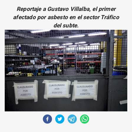
CORREO DE LECTORES
Reportaje a Gustavo Villalba, el primer
DEBATE
afectado por asbesto en el sector Tráfico
ARCHIVO
del subte.
DECLARACIONES
OPINIÓN
ALTAMIRA RESPONDE
Política Obrera Revista
CONTACTO