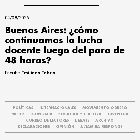
04/08/2026
Buenos Aires: ¿cómo
continuamos la lucha
docente luego del paro de
48 horas?
Escribe
Emiliano Fabris
POLÍTICAS
INTERNACIONALES
MOVIMIENTO OBRERO
MUJER
ECONOMÍA
SOCIEDAD Y CULTURA
JUVENTUD
CORREO DE LECTORES
DEBATE
ARCHIVO
DECLARACIONES
OPINIÓN
ALTAMIRA RESPONDE