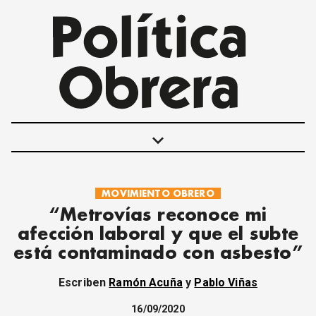
keyboard_arrow_down
MOVIMIENTO OBRERO
POLÍTICAS
“Metrovías reconoce mi
INTERNACIONALES
afección laboral y que el subte
MOVIMIENTO OBRERO
está contaminado con asbesto”
MUJER
ECONOMÍA
Escriben
Ramón Acuña
y
Pablo Viñas
SOCIEDAD Y CULTURA
JUVENTUD
16/09/2020