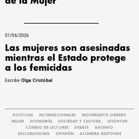
de la Mujer
01/06/2026
Las mujeres son asesinadas
mientras el Estado protege
a los femicidas
Escribe
Olga Cristóbal
POLÍTICAS
INTERNACIONALES
MOVIMIENTO OBRERO
MUJER
ECONOMÍA
SOCIEDAD Y CULTURA
JUVENTUD
CORREO DE LECTORES
DEBATE
ARCHIVO
DECLARACIONES
OPINIÓN
ALTAMIRA RESPONDE