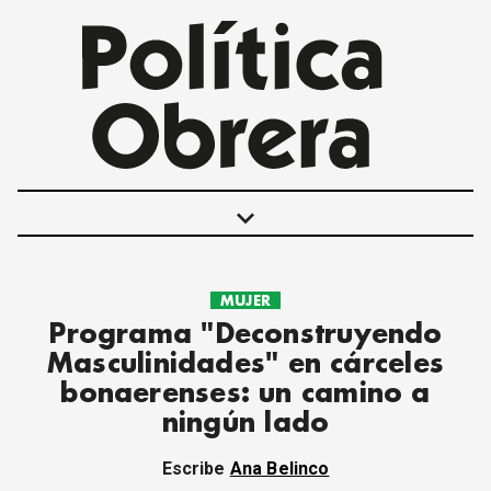
keyboard_arrow_down
MUJER
POLÍTICAS
Programa "Deconstruyendo
INTERNACIONALES
Masculinidades" en cárceles
MOVIMIENTO OBRERO
bonaerenses: un camino a
MUJER
ningún lado
ECONOMÍA
SOCIEDAD Y CULTURA
Escribe
Ana Belinco
JUVENTUD