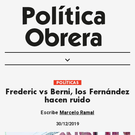
keyboard_arrow_down
POLÍTICAS
POLÍTICAS
Frederic vs Berni, los Fernández
INTERNACIONALES
hacen ruido
MOVIMIENTO OBRERO
MUJER
Escribe
Marcelo Ramal
ECONOMÍA
SOCIEDAD Y CULTURA
30/12/2019
JUVENTUD