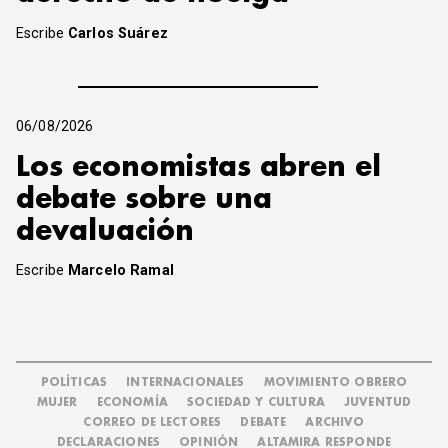
Escribe
Carlos Suárez
06/08/2026
Los economistas abren el
debate sobre una
devaluación
Escribe
Marcelo Ramal
POLÍTICAS
INTERNACIONALES
MOVIMIENTO OBRERO
MUJER
ECONOMÍA
SOCIEDAD Y CULTURA
JUVENTUD
CORREO DE LECTORES
DEBATE
ARCHIVO
DECLARACIONES
OPINIÓN
ALTAMIRA RESPONDE