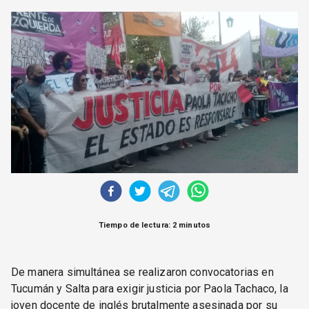
CORREO DE LECTORES
DEBATE
ARCHIVO
DECLARACIONES
OPINIÓN
ALTAMIRA RESPONDE
Política Obrera Revista
CONTACTO
Tiempo de lectura: 2 minutos
De manera simultánea se realizaron convocatorias en
Tucumán y Salta para exigir justicia por Paola Tachaco, la
joven docente de inglés brutalmente asesinada por su