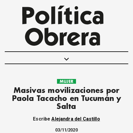
keyboard_arrow_down
MUJER
POLÍTICAS
Masivas movilizaciones por
INTERNACIONALES
Paola Tacacho en Tucumán y
MOVIMIENTO OBRERO
Salta
MUJER
ECONOMÍA
Escribe
Alejandra del Castillo
SOCIEDAD Y CULTURA
JUVENTUD
03/11/2020