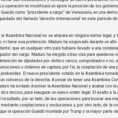
La operación no modificará un ápice la posición de los gobier
 Guaidó como “presidente a cargo” de Venezuela, en una demo
quedado del llamado ‘derecho internacional’ en este período de
e la Asamblea Nacional no se ampara en ninguna norma legal, y
o, ni tiene esa pretensión. Maduro ha esquivado durante un año
dente’, que en cualquier otro país hubiera llevado a una conden
rpador del cargo. Maduro ha elegido otras vías para quedarse c
tención de diputados por delitos varios, comprobados o no; ex
ecuciones u órdenes de captura; por fin, la cooptación de una p
 prebendas. El nuevo presidente votado en la Asamblea tomad
 un converso de la derecha. A pesar de tener una Asamblea Con
duro ha evitado disolver la Asamblea Nacional y acabar con la
e dos tercios, para inaugurar un nuevo orden legal. El asalto a l
l resultado, por un lado, de las operaciones para buscar una ma
 mediante cooptaciones y exclusiones y, por otro lado, de la co
ue la operación Guaidó montada por Trump y la mayor parte de 