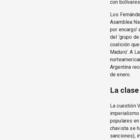
con bolívares 
Los Fernández
Asamblea Naci
por encargo’ 
del ‘grupo de
coalición que
Maduro’. A La
norteamerican
Argentina rec
de enero.
La clase
La cuestión V
imperialismo
populares en 
chavista se h
sanciones), in