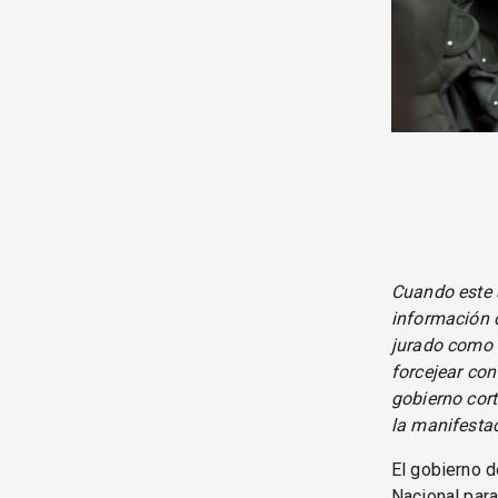
Cuando este a
información 
jurado como 
forcejear con
gobierno cort
la manifestac
El gobierno d
Nacional para