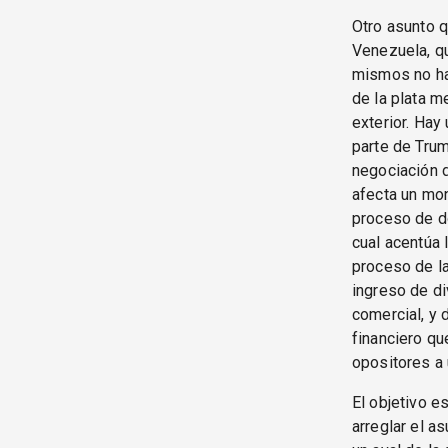
Otro asunto q
Venezuela, qu
mismos no han
de la plata m
exterior. Ha
parte de Trum
negociación 
afecta un mon
proceso de do
cual acentúa 
proceso de l
ingreso de di
comercial, y 
financiero qu
opositores a 
El objetivo e
arreglar el a