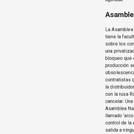
Asamblea
La Asamblea N
tiene la facu
sobre los co
una privatiza
bloqueo que e
producción se
obsolescencia
contratistas 
la distribui
con la rusa 
cancelar. Una
Asamblea Naci
llamado ‘arco
control de la
salida a ning