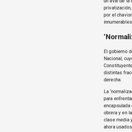
un aval de la
privatización
por el chavis
innumerables 
‘Normaliz
El gobierno d
Nacional, cuy
Constituyente
distintas fra
derecha.
La ‘normaliza
para enfrenta
encapsulada e
obrera y en l
clase media y
ahora usados