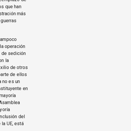
nos que han
stración más
 guerras
 tampoco
 la operación
a de sedición
on la
ilio de otros
arte de ellos
a no es un
stituyente en
 mayoría
a Asamblea
yoría
nclusión del
la UE, está