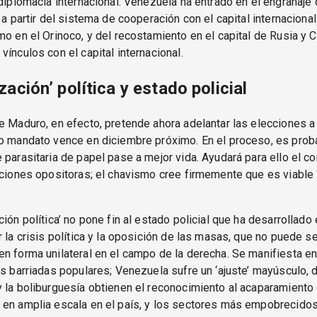
 diplomacia internacional. Venezuela ha entrado en el engranaje 
, a partir del sistema de cooperación con el capital internaciona
mo en el Orinoco, y del recostamiento en el capital de Rusia y C
vínculos con el capital internacional.
ación’ política y estado policial
e Maduro, en efecto, pretende ahora adelantar las elecciones 
o mandato vence en diciembre próximo. En el proceso, es prob
 parasitaria de papel pase a mejor vida. Ayudará para ello el c
cciones opositoras; el chavismo cree firmemente que es viable ‘a
ción política’ no pone fin al estado policial que ha desarrollado
r la crisis política y la oposición de las masas, que no puede se
n forma unilateral en el campo de la derecha. Se manifiesta en
as barriadas populares; Venezuela sufre un ‘ajuste’ mayúsculo, d
 la boliburguesía obtienen el reconocimiento al acaparamiento 
 en amplia escala en el país, y los sectores más empobrecidos