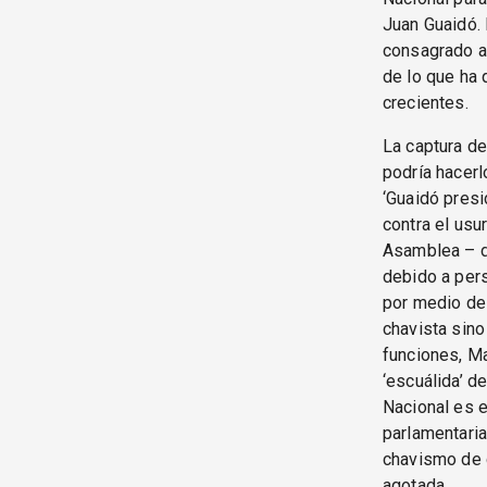
Juan Guaidó. 
consagrado a
de lo que ha 
crecientes.
La captura d
podría hacerl
‘Guaidó presi
contra el usu
Asamblea – de
debido a pers
por medio de
chavista sino
funciones, Ma
‘escuálida’ d
Nacional es e
parlamentaria
chavismo de q
agotada.