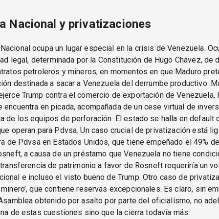
 Nacional y privatizaciones
acional ocupa un lugar especial en la crisis de Venezuela. Ocu
ltad legal, determinada por la Constitución de Hugo Chávez, de 
ntratos petroleros y mineros, en momentos en que Maduro pre
ción destinada a sacar a Venezuela del derrumbe productivo. Má
jerce Trump contra el comercio de exportación de Venezuela, l
 encuentra en picada, acompañada de un cese virtual de invers
 de los equipos de perforación. El estado se halla en default 
que operan para Pdvsa. Un caso crucial de privatización está lig
dora de Pdvsa en Estados Unidos, que tiene empeñado el 49% de
Rosneft, a causa de un préstamo que Venezuela no tiene condic
 transferencia de patrimonio a favor de Rosneft requeriría un vo
onal e incluso el visto bueno de Trump. Otro caso de privatiza
 minero’, que contiene reservas excepcionales. Es claro, sin em
 Asamblea obtenido por asalto por parte del oficialismo, no ade
una de estas cuestiones sino que la cierra todavía más.