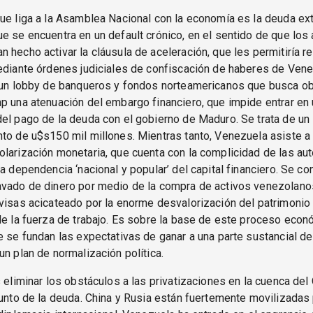
ue liga a la Asamblea Nacional con la economía es la deuda ex
e se encuentra en un default crónico, en el sentido de que los
 hecho activar la cláusula de aceleración, que les permitiría r
ediante órdenes judiciales de confiscación de haberes de Vene
y un lobby de banqueros y fondos norteamericanos que busca o
p una atenuación del embargo financiero, que impide entrar en
del pago de la deuda con el gobierno de Maduro. Se trata de u
to de u$s150 mil millones. Mientras tanto, Venezuela asiste a
larización monetaria, que cuenta con la complicidad de las aut
la dependencia ‘nacional y popular’ del capital financiero. Se co
avado de dinero por medio de la compra de activos venezolano
visas acicateado por la enorme desvalorización del patrimonio i
de la fuerza de trabajo. Es sobre la base de este proceso econ
e se fundan las expectativas de ganar a una parte sustancial de
un plan de normalización política.
s eliminar los obstáculos a las privatizaciones en la cuenca del
sunto de la deuda. China y Rusia están fuertemente movilizadas