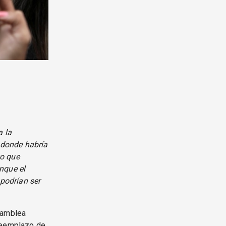
a la
 donde habría
vo que
nque el
 podrían ser
samblea
 reemplazo de