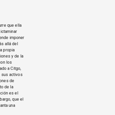
rre que ella
dictaminar
tende imponer
s allá del
a propia
iones y de la
con los
ado a Citgo,
 sus activos
iones de
to de la
ción es el
bargo, que el
lanta una