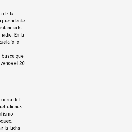
a de la
n presidente
distanciado
nadie. En la
uela ‘a la
y busca que
 vence el 20
guerra del
 rebeliones
nalismo
oqueo,
ir la lucha