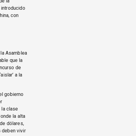
de la
l introducido
hina, con
a la Asamblea
able que la
oncurso de
islar’ a la
 el gobierno
r
 la clase
onde la alta
de dólares,
 deben vivir