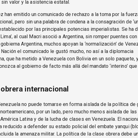
sin valor y la asistencia estatal.
 han emitido un comunicado de rechazo a la toma por la fuerz
onal, pero sin una palabra de condena a la consagración de ‘u
establecido por las principales potencias imperialistas. Se ha 
 Lima’, al cual Macri asoció a Argentina, sin romper puentes con 
 gobierna Argentina, muchos apoyan la ‘normalización’ de Venez
 Nación el comunicado le gustó mucho, no así a la diplomacia
a, que ha metido a Venezuela con Bolivia en un solo paquete, 
onozca al gobierno de facto más allá del mandato ‘interino’ que
 obrera internacional
enezuela no puede tomarse en forma aislada de la política de 
 norteamericano, por un lado, pero mucho menos aislada de las
América Latina y de la lucha de clases en Venezuela. El nacio
a reducido a defender su estado policial del embate yanqui (bl
cluida la amenaza militar. La política de la clase obrera debe un