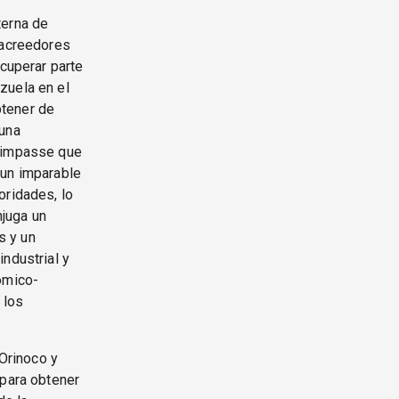
terna de
 acreedores
ecuperar parte
zuela en el
btener de
 una
n impasse que
 un imparable
oridades, lo
njuga un
s y un
ndustrial y
ómico-
 los
 Orinoco y
 para obtener