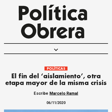
keyboard_arrow_down
POLÍTICAS
POLÍTICAS
El fin del ‘aislamiento’, otra
INTERNACIONALES
etapa mayor de la misma crisis
MOVIMIENTO OBRERO
MUJER
Escribe
Marcelo Ramal
ECONOMÍA
SOCIEDAD Y CULTURA
06/11/2020
JUVENTUD