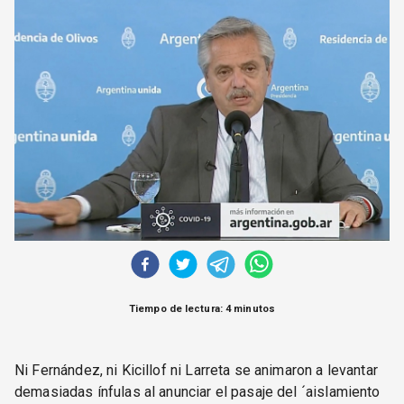
CORREO DE LECTORES
DEBATE
ARCHIVO
DECLARACIONES
OPINIÓN
ALTAMIRA RESPONDE
Política Obrera Revista
CONTACTO
Tiempo de lectura: 4 minutos
Ni Fernández, ni Kicillof ni Larreta se animaron a levantar
demasiadas ínfulas al anunciar el pasaje del ´aislamiento