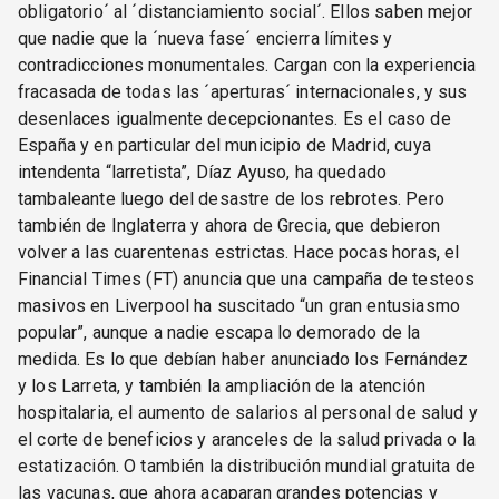
obligatorio´ al ´distanciamiento social´. Ellos saben mejor
que nadie que la ´nueva fase´ encierra límites y
contradicciones monumentales. Cargan con la experiencia
fracasada de todas las ´aperturas´ internacionales, y sus
desenlaces igualmente decepcionantes. Es el caso de
España y en particular del municipio de Madrid, cuya
intendenta “larretista”, Díaz Ayuso, ha quedado
tambaleante luego del desastre de los rebrotes. Pero
también de Inglaterra y ahora de Grecia, que debieron
volver a las cuarentenas estrictas. Hace pocas horas, el
Financial Times (FT) anuncia que una campaña de testeos
masivos en Liverpool ha suscitado “un gran entusiasmo
popular”, aunque a nadie escapa lo demorado de la
medida. Es lo que debían haber anunciado los Fernández
y los Larreta, y también la ampliación de la atención
hospitalaria, el aumento de salarios al personal de salud y
el corte de beneficios y aranceles de la salud privada o la
estatización. O también la distribución mundial gratuita de
las vacunas, que ahora acaparan grandes potencias y