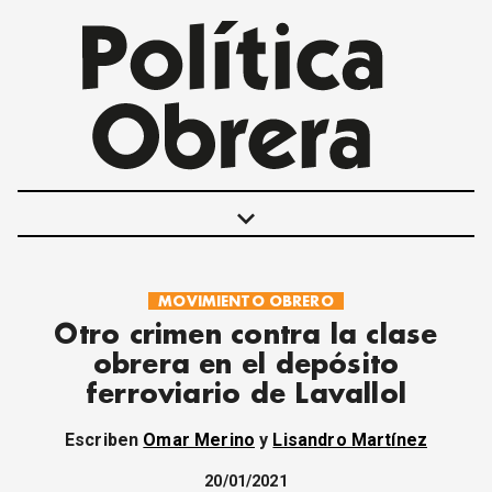
keyboard_arrow_down
MOVIMIENTO OBRERO
POLÍTICAS
Otro crimen contra la clase
INTERNACIONALES
obrera en el depósito
MOVIMIENTO OBRERO
ferroviario de Lavallol
MUJER
ECONOMÍA
Escriben
Omar Merino
y
Lisandro Martínez
SOCIEDAD Y CULTURA
JUVENTUD
20/01/2021