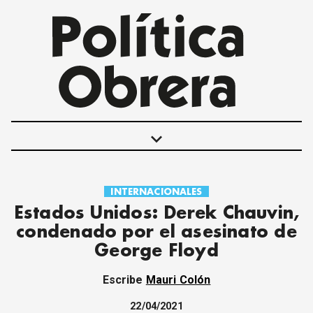
keyboard_arrow_down
INTERNACIONALES
POLÍTICAS
Estados Unidos: Derek Chauvin,
INTERNACIONALES
condenado por el asesinato de
MOVIMIENTO OBRERO
George Floyd
MUJER
ECONOMÍA
Escribe
Mauri Colón
SOCIEDAD Y CULTURA
JUVENTUD
22/04/2021