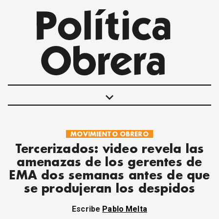
keyboard_arrow_down
MOVIMIENTO OBRERO
POLÍTICAS
Tercerizados: video revela las
INTERNACIONALES
amenazas de los gerentes de
MOVIMIENTO OBRERO
EMA dos semanas antes de que
MUJER
se produjeran los despidos
ECONOMÍA
SOCIEDAD Y CULTURA
Escribe
Pablo Melta
JUVENTUD