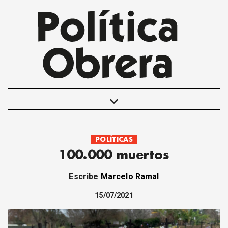
keyboard_arrow_down
POLÍTICAS
POLÍTICAS
100.000 muertos
INTERNACIONALES
MOVIMIENTO OBRERO
Escribe
Marcelo Ramal
MUJER
ECONOMÍA
15/07/2021
SOCIEDAD Y CULTURA
JUVENTUD