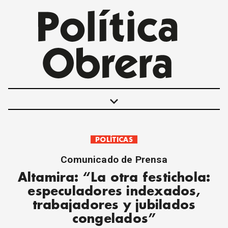
keyboard_arrow_down
POLÍTICAS
POLÍTICAS
INTERNACIONALES
Comunicado de Prensa
MOVIMIENTO OBRERO
Altamira: “La otra festichola:
MUJER
especuladores indexados,
ECONOMÍA
trabajadores y jubilados
SOCIEDAD Y CULTURA
congelados”
JUVENTUD