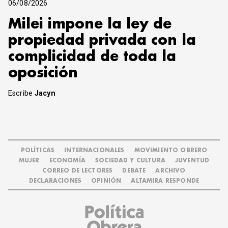
06/08/2026
Milei impone la ley de
propiedad privada con la
complicidad de toda la
oposición
Escribe
Jacyn
POLÍTICAS
INTERNACIONALES
MOVIMIENTO OBRERO
MUJER
ECONOMÍA
SOCIEDAD Y CULTURA
JUVENTUD
CORREO DE LECTORES
DEBATE
ARCHIVO
DECLARACIONES
OPINIÓN
ALTAMIRA RESPONDE