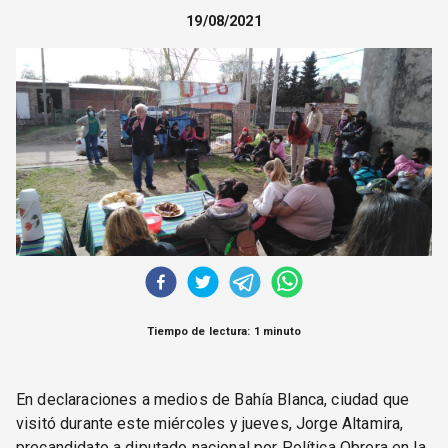
CORREO DE LECTORES
19/08/2021
DEBATE
ARCHIVO
DECLARACIONES
OPINIÓN
ALTAMIRA RESPONDE
Política Obrera Revista
CONTACTO
Tiempo de lectura: 1 minuto
En declaraciones a medios de Bahía Blanca, ciudad que
visitó durante este miércoles y jueves, Jorge Altamira,
precandidato a diputado nacional por Política Obrera en la