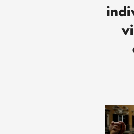
indi
v