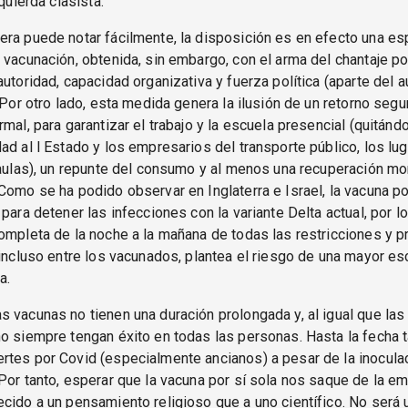
zquierda clasista.
ra puede notar fácilmente, la disposición es en efecto una es
 vacunación, obtenida, sin embargo, con el arma del chantaje p
autoridad, capacidad organizativa y fuerza política (aparte del a
. Por otro lado, esta medida genera la ilusión de un retorno segur
rmal, para garantizar el trabajo y la escuela presencial (quitándo
ad al l Estado y los empresarios del transporte público, los lu
 aulas), un repunte del consumo y al menos una recuperación 
Como se ha podido observar en Inglaterra e Israel, la vacuna po
para detener las infecciones con la variante Delta actual, por lo 
ompleta de la noche a la mañana de todas las restricciones y 
 incluso entre los vacunados, plantea el riesgo de una mayor es
a.
 vacunas no tienen una duración prolongada y, al igual que la
o siempre tengan éxito en todas las personas. Hasta la fecha 
tes por Covid (especialmente ancianos) a pesar de la inoculac
Por tanto, esperar que la vacuna por sí sola nos saque de la e
cido a un pensamiento religioso que a uno científico. No será