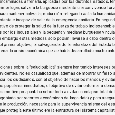
ncaminadas a frenarla, aplicadas por los distintos estados, t
primer lugar, salvar a la burguesía mediante una convivencia for
ra mantener activa la producción, relegando así a la humanida
otente e incapaz de salir de la emergencia sanitaria. En segund
etivo de proteger la salud de la fuerza de trabajo indispensable
s por los industriales y la pequeña y mediana burguesía vincula
n embargo estas medidas solo podían llevarse a cabo dentro de
el primer objetivo, la salvaguardia de la naturaleza del Estado b
frenar la crisis económica que se había desarrollado mucho ant
ciones sobre la "salud pública" siempre han tenido intereses 
evidentes. No es casualidad que, además de mostrar un falso 
cia los ciudadanos, con el objetivo de hacerlos mansos y evita
s populares inmediatos, el objetivo de evitar enfermar a dem
ismo tiempo apuntaba sobre todo a evitar un colapso total de
 agobiado por recortes económicos de larga data) y para asegura
e la producción, necesaria para la supervivencia misma del es
que protegía este último era la estructura del sistema capitalist