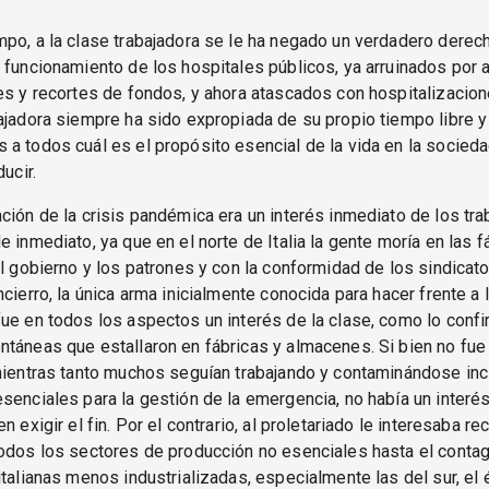
po, a la clase trabajadora se le ha negado un verdadero derech
 funcionamiento de los hospitales públicos, ya arruinados por 
es y recortes de fondos, y ahora atascados con hospitalizacio
ajadora siempre ha sido expropiada de su propio tiempo libre y 
a todos cuál es el propósito esencial de la vida en la sociedad
ducir.
ción de la crisis pandémica era un interés inmediato de los tr
e inmediato, ya que en el norte de Italia la gente moría en las f
el gobierno y los patrones y con la conformidad de los sindicat
ncierro, la única arma inicialmente conocida para hacer frente a 
ue en todos los aspectos un interés de la clase, como lo confi
táneas que estallaron en fábricas y almacenes. Si bien no fue
mientras tanto muchos seguían trabajando y contaminándose inc
senciales para la gestión de la emergencia, no había un interés
n exigir el fin. Por el contrario, al proletariado le interesaba r
odos los sectores de producción no esenciales hasta el contag
italianas menos industrializadas, especialmente las del sur, el 