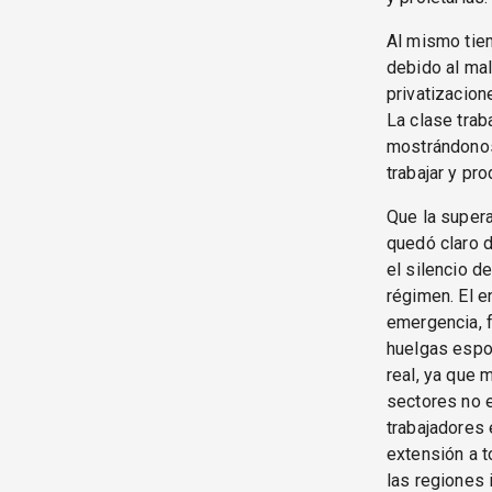
Al mismo tiem
debido al mal
privatizacion
La clase trab
mostrándonos 
trabajar y pro
Que la supera
quedó claro d
el silencio d
régimen. El e
emergencia, f
huelgas espon
real, ya que 
sectores no e
trabajadores e
extensión a t
las regiones 