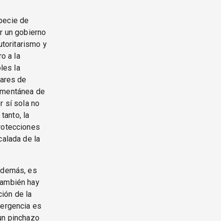
pecie de
or un gobierno
utoritarismo y
o a la
les la
gares de
momentánea de
r sí sola no
tanto, la
protecciones
calada de la
s demás, es
también hay
ión de la
mergencia es
 un pinchazo