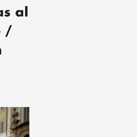
as al
 /
n