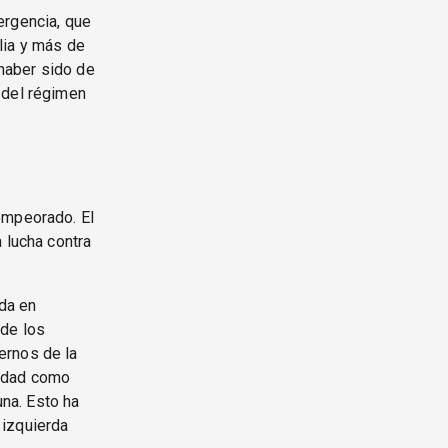
ergencia, que
lia y más de
 haber sido de
 del régimen
empeorado. El
 lucha contra
ada en
sde los
ernos de la
ilidad como
na. Esto ha
 izquierda