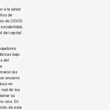
o a la salud
años de
nes de COVID.
sociabilidad,
 del capital:
abajadores
ábricas bajo
os del
la
rmaron las
 un encierro
luso en
 real de los
eclamar su
io cero. En
éxito de esta