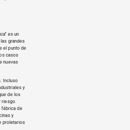
ca" es un
 las grandes
 el punto de
nos casos
 de nuevas
. Incluso
ndustriales y
que de los
y riesgo.
 fábrica de
cinas y
e proletarios