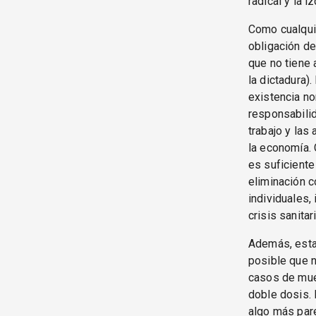
radical y la i
Como cualquie
obligación de
que no tiene 
la dictadura)
existencia no
responsabilid
trabajo y las
la economía. 
es suficiente 
eliminación c
individuales,
crisis sanitari
Además, estas
posible que n
casos de muer
doble dosis. 
algo más pare