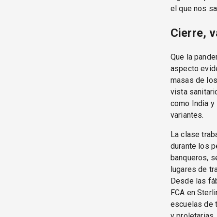
el que nos sac
Cierre, 
Que la pande
aspecto evid
masas de los
vista sanitar
como India y 
variantes.
La clase trab
durante los p
banqueros, s
lugares de tra
Desde las fáb
FCA en Sterli
escuelas de t
y proletarias.