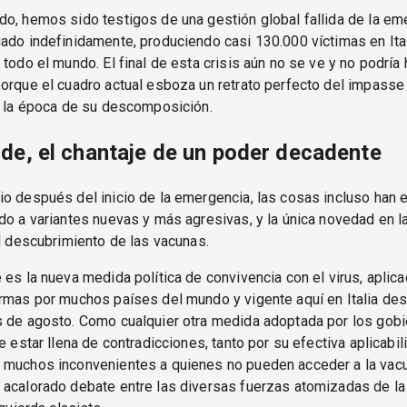
o, hemos sido testigos de una gestión global fallida de la em
ado indefinidamente, produciendo casi 130.000 víctimas en Ita
 todo el mundo. El final de esta crisis aún no se ve y no podría
orque el cuadro actual esboza un retrato perfecto del impasse
n la época de su descomposición.
de, el chantaje de un poder decadente
o después del inicio de la emergencia, las cosas incluso han 
do a variantes nuevas y más agresivas, y la única novedad en la
el descubrimiento de las vacunas.
 es la nueva medida política de convivencia con el virus, aplic
rmas por muchos países del mundo y vigente aquí en Italia de
s de agosto. Como cualquier otra medida adoptada por los gobi
ce estar llena de contradicciones, tanto por su efectiva aplicab
 muchos inconvenientes a quienes no pueden acceder a la vacu
acalorado debate entre las diversas fuerzas atomizadas de la