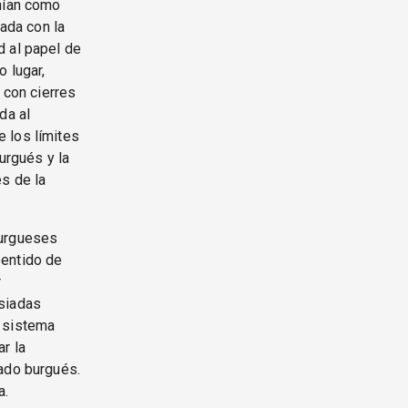
enían como
zada con la
d al papel de
o lugar,
 con cierres
da al
 los límites
urgués y la
es de la
burgueses
sentido de
r
asiadas
l sistema
r la
tado burgués.
a.