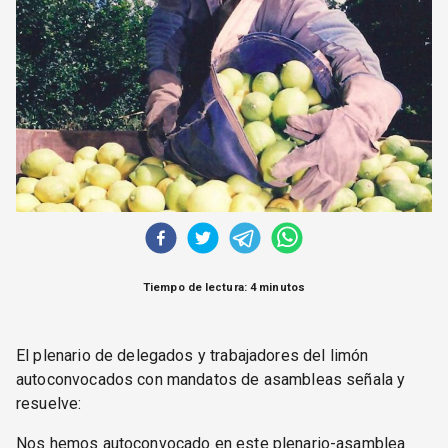
CORREO DE LECTORES
DEBATE
ARCHIVO
DECLARACIONES
OPINIÓN
ALTAMIRA RESPONDE
Política Obrera Revista
CONTACTO
Tiempo de lectura: 4 minutos
El plenario de delegados y trabajadores del limón
autoconvocados con mandatos de asambleas señala y
resuelve:
Nos hemos autoconvocado en este plenario-asamblea