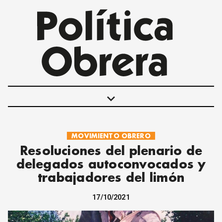
keyboard_arrow_down
MOVIMIENTO OBRERO
POLÍTICAS
Resoluciones del plenario de
INTERNACIONALES
delegados autoconvocados y
MOVIMIENTO OBRERO
trabajadores del limón
MUJER
ECONOMÍA
17/10/2021
SOCIEDAD Y CULTURA
JUVENTUD