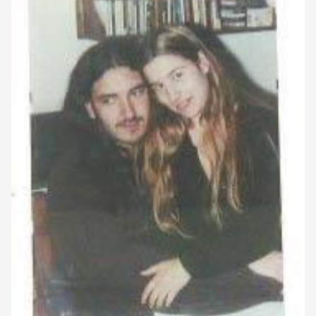
CORREO DE LECTORES
DEBATE
ARCHIVO
DECLARACIONES
OPINIÓN
ALTAMIRA RESPONDE
Política Obrera Revista
CONTACTO