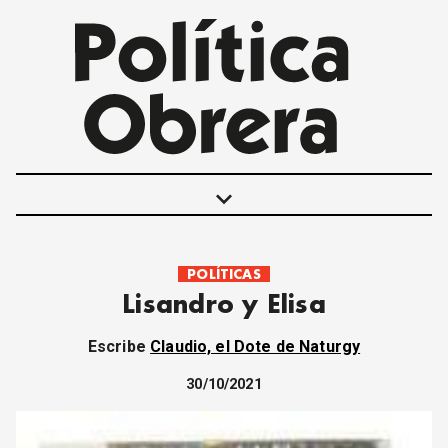
keyboard_arrow_down
POLÍTICAS
POLÍTICAS
Lisandro y Elisa
INTERNACIONALES
MOVIMIENTO OBRERO
Escribe
Claudio, el Dote de Naturgy
MUJER
ECONOMÍA
30/10/2021
SOCIEDAD Y CULTURA
JUVENTUD