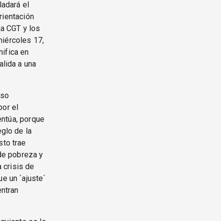
ladará el
orientación
La CGT y los
miércoles 17,
nifica en
alida a una
eso
por el
centúa, porque
eglo de la
sto trae
 de pobreza y
a crisis de
ue un ´ajuste´
entran