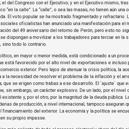
 el del Congreso con el Ejecutivo; y en el Ejecutivo mismo, tras
tico “en la calle”. La “calle”, o sea las masas, no tienen aún una 
nida. El voto popular se ha mostrado fragmentado y refractario. 
ociales oficialistas han anunciado una manifestación para el 
ión del 49 aniversario del retorno de Perón, pero esto no sig
se dispongan a movilizar a los trabajadores para terciar en la s
a, sino todo lo contrario.
olítico, en mayor o menor medida, está condicionado a un proc
 está favorecido por el alto nivel de exportaciones e incluso 
comercio exterior. Pero lejos de atenuar la crisis política, la a
 a la necesidad de resolver el problema de la inflación y el arr
, que se erigen como trabas a ese desarrollo. El ´ajuste´ que e
ne, sin embargo, un carácter explosivo. De un lado, por el nivel
 existente y, por el otro, por la magnitud de la deuda pública. L
adenas de producción, a nivel internacional, tampoco aseguran q
l financiamiento del exterior. La economía y la política se encu
 en su propio impasse.