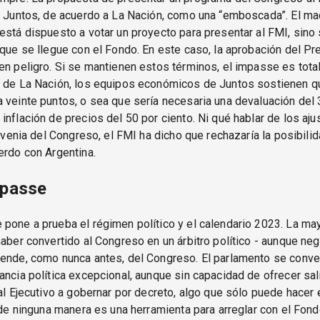
r Juntos, de acuerdo a La Nación, como una “emboscada”. El m
está dispuesto a votar un proyecto para presentar al FMI, sino 
 que se llegue con el Fondo. En este caso, la aprobación del P
en peligro. Si se mantienen estos términos, el impasse es tota
n de La Nación, los equipos económicos de Juntos sostienen qu
 veinte puntos, o sea que sería necesaria una devaluación del
inflación de precios del 50 por ciento. Ni qué hablar de los aj
la venia del Congreso, el FMI ha dicho que rechazaría la posibili
erdo con Argentina.
mpasse
pone a prueba el régimen político y el calendario 2023. La m
haber convertido al Congreso en un árbitro político - aunque nega
ende, como nunca antes, del Congreso. El parlamento se conver
ancia política excepcional, aunque sin capacidad de ofrecer sal
 al Ejecutivo a gobernar por decreto, algo que sólo puede hacer
y de ninguna manera es una herramienta para arreglar con el Fon