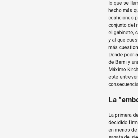
lo que se lla
hecho más que
coaliciones p
conjunto del 
el gabinete, 
y al que cues
más cuestiona
Donde podría 
de Berni y un
Máximo Kirchn
este entrever
consecuencia
La “emb
La primera de
decidido firm
en menos de 
sanata de si