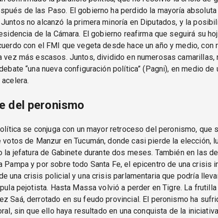
pués de las Paso. El gobierno ha perdido la mayoría absoluta 
Juntos no alcanzó la primera minoría en Diputados, y la posibi
residencia de la Cámara. El gobierno reafirma que seguirá su hoj
acuerdo con el FMI que vegeta desde hace un año y medio, con 
a vez más escasos. Juntos, dividido en numerosas camarillas, 
 debate “una nueva configuración política” (Pagni), en medio de 
 acelera.
e del peronismo
política se conjuga con un mayor retroceso del peronismo, que 
e votos de Manzur en Tucumán, donde casi pierde la elección, 
o la jefatura de Gabinete durante dos meses. También en las de
a Pampa y por sobre todo Santa Fe, el epicentro de una crisis in
 una crisis policial y una crisis parlamentaria que podría llevar
pula pejotista. Hasta Massa volvió a perder en Tigre. La frutilla
z Saá, derrotado en su feudo provincial. El peronismo ha sufr
ral, sin que ello haya resultado en una conquista de la iniciativa