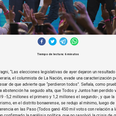
Tiempo de lectura: 6 minutos
agni, “Las elecciones legislativas de ayer dejaron un resultado
iteraria, el columnista de La Nación, evade una caracterización po
esar de que advierte que “perdieron todos”. Señala, como prue
la abstención ha seguido alta, que Todos y Juntos han perdido 
19 -5,2 millones el primero y 1,2 millones el segundo-, y que la 
rismo, en el distrito bonaerense, se redujo al mínimo, luego de 
erencia en las Paso (Todos ganó 450 mil votos con relación a 
n confirmado la parálisis política, que no resolvió la crisis de 