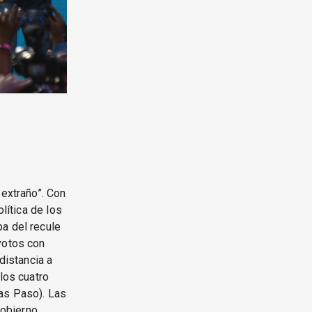
 extraño”. Con
lítica de los
ba del recule
votos con
distancia a
los cuatro
las Paso). Las
gobierno