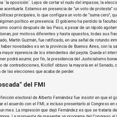
ma ´la oposición´. Lejos de cortar el nudo del impasse, la elecci
 acentuarla. Estamos en presencia de “un voto de protesta” co
olíticas principales, lo que configura un voto de “suma cero”, qu
régimen político en presencia. El gobierno ha perdido la facult
como ocurrió después de las Paso, a pesar de un rápido agotam
tionan, por motivos diferentes y hasta opuestos, todas sus frac
do, Martín Guzmán, fue ratificado, en una señal de rotundo inm
haber novedades es en la provincia de Buenos Aires, con la sa
a mayor injerencia de los intendentes del pejota. Queda el inter
er podrá asumir, por fin, la presidencia del Justicialismo bon
o de contradicciones, Kicillof obtuvo la mayoría en el Senado,
 de las elecciones que acaba de perder.
oscada” del FMI
finición electoral de Alberto Fernández fue insistir en que el g
ar el acuerdo con el FMI, e incluso presentarlo al Congreso en
un mes. La impresión que dejó Fernández es que se trataría d
empre. La propuesta de presentar un programa del Congreso al 