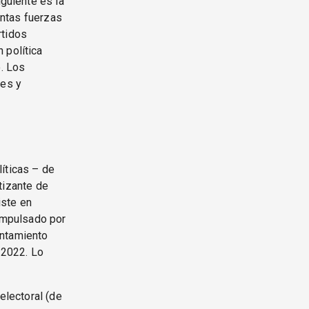
iguiente es la
tintas fuerzas
rtidos
 política
o. Los
nes y
íticas – de
stizante de
iste en
 impulsado por
entamiento
e 2022. Lo
electoral (de