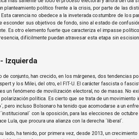
tica más saliente de todo el proceso electoral y ahora del día s
n planteamiento político frente a la crisis, por parte de las dis
 Esta carencia no obedece a la inveterada costumbre de los pa
e esconder sus objetivos de fondo, sino al estado de confusión
nte. Es otro elemento fuerte que caracteriza el impasse polític
resencia, difícilmente puedan atravesar esta etapa sin escisio
- Izquierda
 de conjunto, han crecido, en los márgenes, dos tendencias pol
spert y los Milei, del otro, el FIT-U. El carácter fascista o fasci
es un fenómeno de movilización electoral, no de masas. No ex
 polarización política. Es cierto que se trata de un movimiento
o´, pero incluso Bolsonaro ha tenido que acomodarse a un enfr
 ´institucional´ con la oposición, para las elecciones de octubr
e Lula, que procura una alianza con la derecha ´liberal´.
 su lado, ha tenido, por primera vez, desde 2013, un crecimiento 