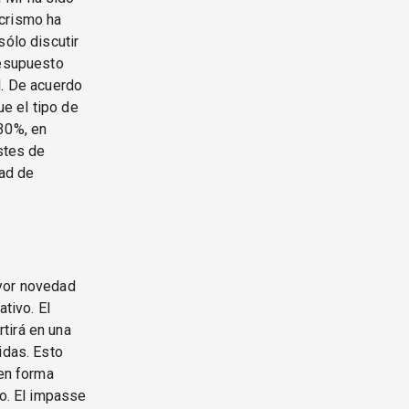
acrismo ha
sólo discutir
resupuesto
l. De acuerdo
e el tipo de
 30%, en
ustes de
dad de
ayor novedad
tivo. El
tirá en una
idas. Esto
 en forma
do. El impasse