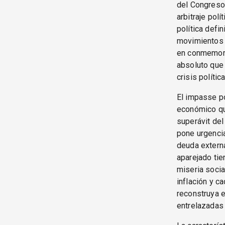
del Congreso;
arbitraje polí
política defi
movimientos s
en conmemorac
absoluto que 
crisis polític
El impasse p
económico que
superávit del 
pone urgencia
deuda externa
aparejado tie
miseria social
inflación y c
reconstruya e
entrelazadas