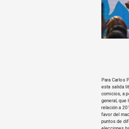
Para Carlos P
esta salida l
comicios, a p
general, que 
relación a 20
favor del mac
puntos de dif
elecciones ha