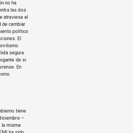
ón no ha
ntra las dos
e atraviesa al
ad de cambiar
iento político
ciones. El
ovilismo.
lida segura
rogante de si
aerense. En
 como
obierno tiene
 diciembre –
e la misma
FMI ha sido