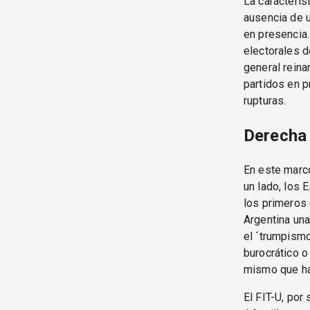
La caracterís
ausencia de u
en presencia.
electorales d
general reina
partidos en p
rupturas.
Derecha 
En este marco
un lado, los E
los primeros 
Argentina una
el ´trumpism
burocrático o
mismo que hac
El FIT-U, por