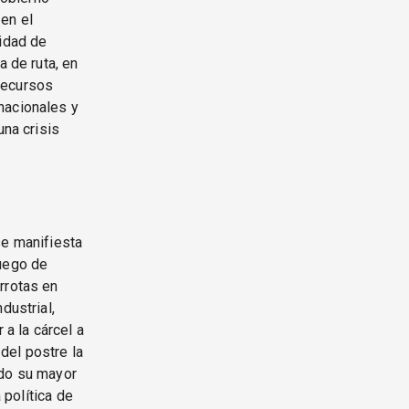
en el
lidad de
a de ruta, en
recursos
nacionales y
una crisis
se manifiesta
luego de
rrotas en
dustrial,
 a la cárcel a
 del postre la
ido su mayor
 política de