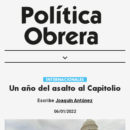
keyboard_arrow_down
INTERNACIONALES
POLÍTICAS
Un año del asalto al Capitolio
INTERNACIONALES
MOVIMIENTO OBRERO
Escribe
Joaquín Antúnez
MUJER
ECONOMÍA
06/01/2022
SOCIEDAD Y CULTURA
JUVENTUD