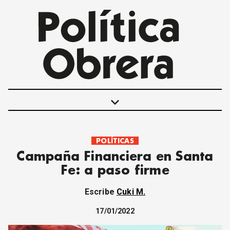
keyboard_arrow_down
POLÍTICAS
POLÍTICAS
Campaña Financiera en Santa
INTERNACIONALES
Fe: a paso firme
MOVIMIENTO OBRERO
MUJER
Escribe
Cuki M.
ECONOMÍA
SOCIEDAD Y CULTURA
17/01/2022
JUVENTUD