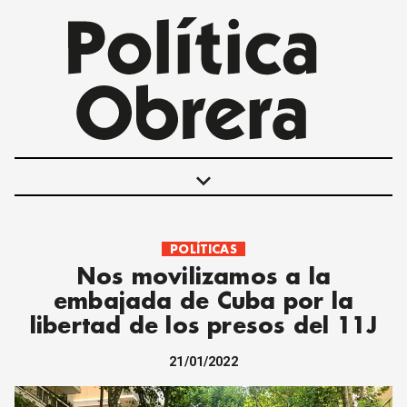
keyboard_arrow_down
POLÍTICAS
POLÍTICAS
Nos movilizamos a la
INTERNACIONALES
embajada de Cuba por la
MOVIMIENTO OBRERO
libertad de los presos del 11J
MUJER
ECONOMÍA
21/01/2022
SOCIEDAD Y CULTURA
JUVENTUD