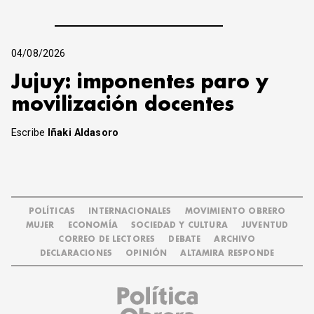
04/08/2026
Jujuy: imponentes paro y
movilización docentes
Escribe
Iñaki Aldasoro
POLÍTICAS
INTERNACIONALES
MOVIMIENTO OBRERO
MUJER
ECONOMÍA
SOCIEDAD Y CULTURA
JUVENTUD
CORREO DE LECTORES
DEBATE
ARCHIVO
DECLARACIONES
OPINIÓN
ALTAMIRA RESPONDE