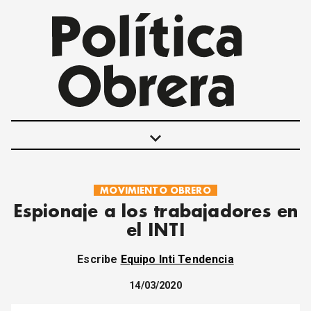
keyboard_arrow_down
MOVIMIENTO OBRERO
POLÍTICAS
Espionaje a los trabajadores en
INTERNACIONALES
el INTI
MOVIMIENTO OBRERO
MUJER
Escribe
Equipo Inti Tendencia
ECONOMÍA
SOCIEDAD Y CULTURA
14/03/2020
JUVENTUD