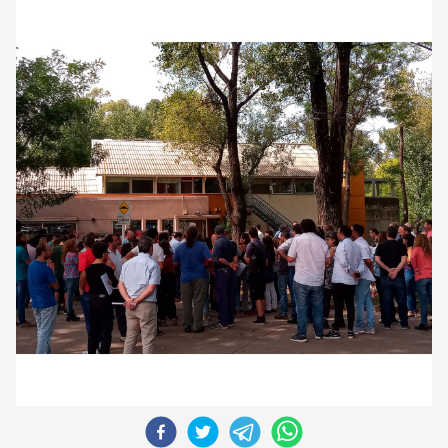
CORREO DE LECTORES
DEBATE
ARCHIVO
DECLARACIONES
OPINIÓN
ALTAMIRA RESPONDE
Política Obrera Revista
CONTACTO