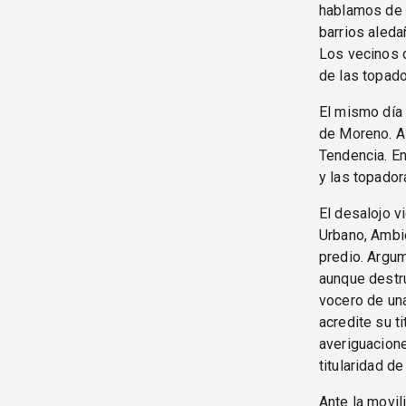
hablamos de d
barrios aleda
Los vecinos d
de las topado
El mismo día 
de Moreno. Al
Tendencia. En
y las topador
El desalojo v
Urbano, Ambie
predio. Argum
aunque destr
vocero de un
acredite su t
averiguacion
titularidad d
Ante la movil