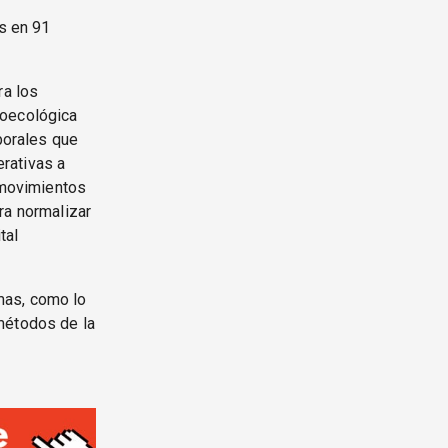
as en 91
ra los
roecológica
aborales que
rativas a
y movimientos
ra normalizar
tal
mas, como lo
métodos de la