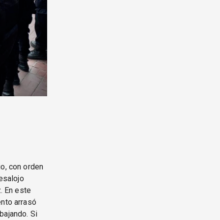
io, con orden
esalojo
z. En este
ento arrasó
bajando. Si