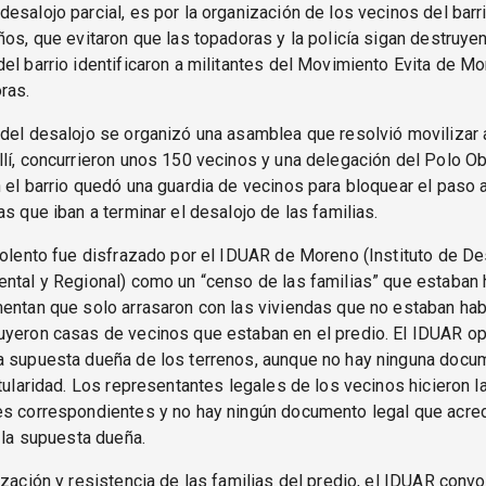
esalojo parcial, es por la organización de los vecinos del barr
ños, que evitaron que las topadoras y la policía sigan destruye
el barrio identificaron a militantes del Movimiento Evita de Mo
ras.
del desalojo se organizó una asamblea que resolvió movilizar 
lí, concurrieron unos 150 vecinos y una delegación del Polo O
 el barrio quedó una guardia de vecinos para bloquear el paso 
as que iban a terminar el desalojo de las familias.
iolento fue disfrazado por el IDUAR de Moreno (Instituto de De
ntal y Regional) como un “censo de las familias” que estaban 
entan que solo arrasaron con las viviendas que no estaban hab
uyeron casas de vecinos que estaban en el predio. El IDUAR o
a supuesta dueña de los terrenos, aunque no hay ninguna docu
itularidad. Los representantes legales de los vecinos hicieron l
es correspondientes y no hay ningún documento legal que acre
e la supuesta dueña.
ización y resistencia de las familias del predio, el IDUAR conv