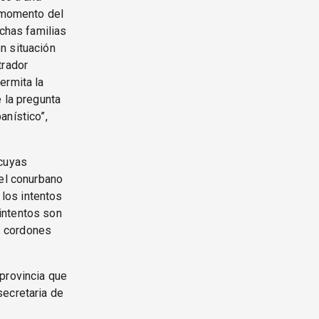
l momento del
uchas familias
n situación
trador
ermita la
 la pregunta
anístico”,
 cuyas
del conurbano
los intentos
intentos son
os cordones
provincia que
secretaria de