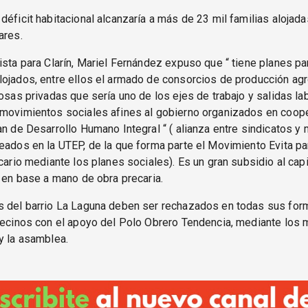
déficit habitacional alcanzaría a más de 23 mil familias alojad
ares.
ista para Clarín, Mariel Fernández expuso que “ tiene planes pa
lojados, entre ellos el armado de consorcios de producción ag
iosas privadas que sería uno de los ejes de trabajo y salidas l
 movimientos sociales afines al gobierno organizados en coope
an de Desarrollo Humano Integral “ ( alianza entre sindicatos 
eados en la UTEP, de la que forma parte el Movimiento Evita pa
ecario mediante los planes sociales). Es un gran subsidio al capi
, en base a mano de obra precaria.
s del barrio La Laguna deben ser rechazados en todas sus for
vecinos con el apoyo del Polo Obrero Tendencia, mediante los 
y la asamblea.