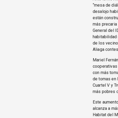
“mesa de diál
desalojo habi
están constru
más precaria 
General del I
habitabilidad
de los vecino
Aliaga contes
Mariel Fernán
cooperativas 
con más toma
de tomas en 
Cuartel V y T
más pobres de
Este aumento 
alcanza a más
Habitat del M