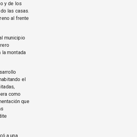
io y de los
ndo las casas.
reno al frente
al municipio
brero
a la montada
sarrollo
habitando el
itadas,
pera como
mentación que
as
dite
ocó a una