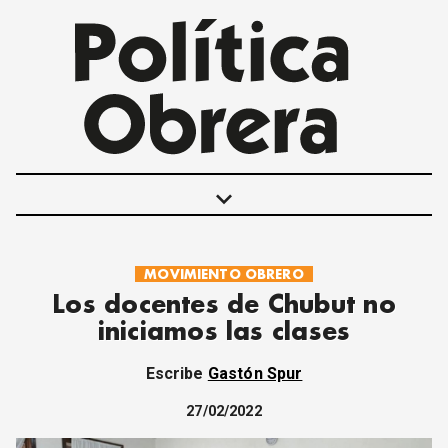
keyboard_arrow_down
MOVIMIENTO OBRERO
POLÍTICAS
Los docentes de Chubut no
INTERNACIONALES
iniciamos las clases
MOVIMIENTO OBRERO
MUJER
Escribe
Gastón Spur
ECONOMÍA
SOCIEDAD Y CULTURA
27/02/2022
JUVENTUD