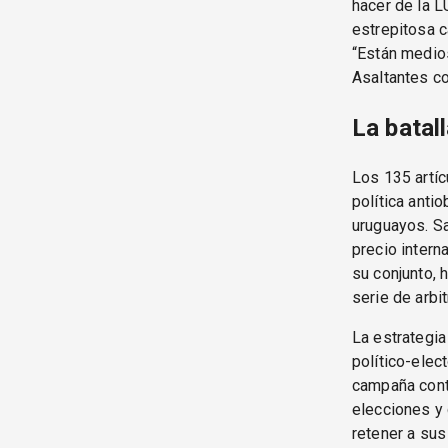
hacer de la L
estrepitosa c
“Están medios
Asaltantes co
La batall
Los 135 artí
política anti
uruguayos. S
precio intern
su conjunto, 
serie de arbi
La estrategia
político-elec
campaña contr
elecciones y 
retener a sus