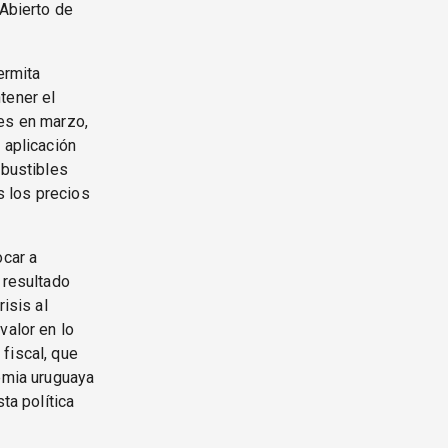
 Abierto de
ermita
tener el
les en marzo,
 aplicación
mbustibles
s los precios
ocar a
 resultado
isis al
valor en lo
fiscal, que
demia uruguaya
ta política