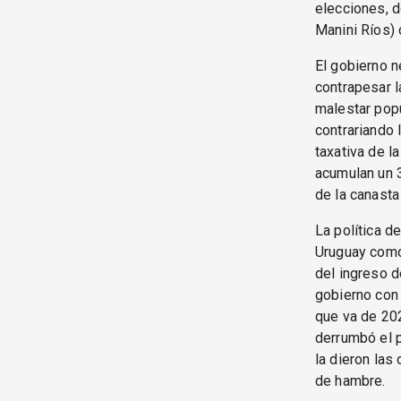
elecciones, d
Manini Ríos) 
El gobierno n
contrapesar l
malestar popu
contrariando 
taxativa de l
acumulan un 
de la canasta 
La política d
Uruguay como 
del ingreso d
gobierno con 
que va de 202
derrumbó el p
la dieron las
de hambre.