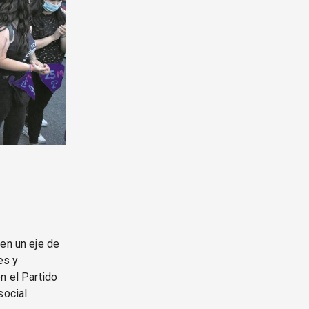
 en un eje de
es y
n el Partido
social