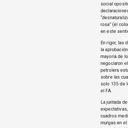
social oposit
declaraciones
“desnaturaliz
rosa” (el col
en este senti
En rigor, las
la aprobación
mayoría de lo
negociaron e
petrolera est
sobre las cua
solo 135 de l
el FA.
La juntada de
expectativas,
cuadros medio
murgas en el 