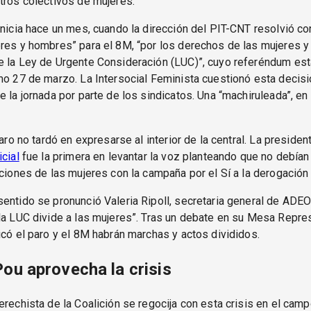
tros colectivos de mujeres.
inicia hace un mes, cuando la dirección del PIT-CNT resolvió co
res y hombres” para el 8M, “por los derechos de las mujeres y 
e la Ley de Urgente Consideración (LUC)”, cuyo referéndum est
mo 27 de marzo. La Intersocial Feminista cuestionó esta decis
e la jornada por parte de los sindicatos. Una “machiruleada”, e
paro no tardó en expresarse al interior de la central. La presiden
icial
fue la primera en levantar la voz planteando que no debía
aciones de las mujeres con la campaña por el Sí a la derogación
entido se pronunció Valeria Ripoll, secretaria general de ADEO
la LUC divide a las mujeres”. Tras un debate en su Mesa Repres
icó el paro y el 8M habrán marchas y actos divididos.
Pou aprovecha la crisis
erechista de la Coalición se regocija con esta crisis en el camp