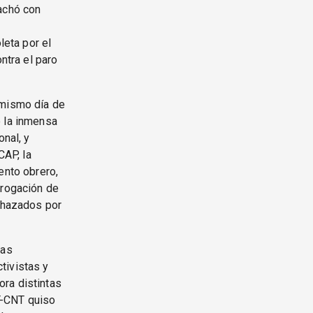
pachó con
leta por el
ntra el paro
 mismo día de
e la inmensa
onal, y
AP, la
ento obrero,
erogación de
echazados por
las
tivistas y
ra distintas
IT-CNT quiso