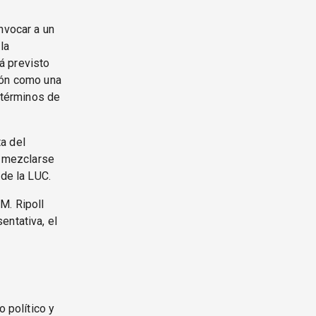
nvocar a un
la
á previsto
ión como una
n términos de
ta del
n mezclarse
 de la LUC.
M. Ripoll
entativa, el
o político y