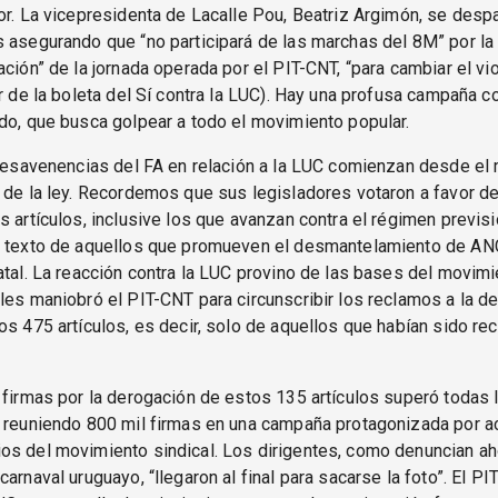
or. La vicepresidenta de Lacalle Pou, Beatriz Argimón, se des
 asegurando que “no participará de las marchas del 8M” por la
ación” de la jornada operada por el PIT-CNT, “para cambiar el vio
or de la boleta del Sí contra la LUC). Hay una profusa campaña co
do, que busca golpear a todo el movimiento popular.
 desavenencias del FA en relación a la LUC comienzan desde el
 de la ley. Recordemos que sus legisladores votaron a favor d
s artículos, inclusive los que avanzan contra el régimen previsi
l texto de aquellos que promueven el desmantelamiento de ANC
atal. La reacción contra la LUC provino de las bases del movimi
les maniobró el PIT-CNT para circunscribir los reclamos a la d
os 475 artículos, es decir, solo de aquellos que habían sido r
 firmas por la derogación de estos 135 artículos superó todas 
 reuniendo 800 mil firmas en una campaña protagonizada por ac
s del movimiento sindical. Los dirigentes, como denuncian aho
carnaval uruguayo, “llegaron al final para sacarse la foto”. El P