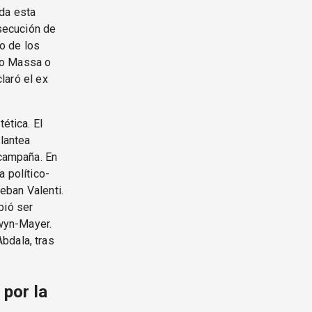
oda esta
rsecución de
to de los
lo Massa o
claró el ex
ética. El
plantea
 campaña. En
a político-
teban Valenti.
bió ser
wyn-Mayer.
bdala, tras
por la