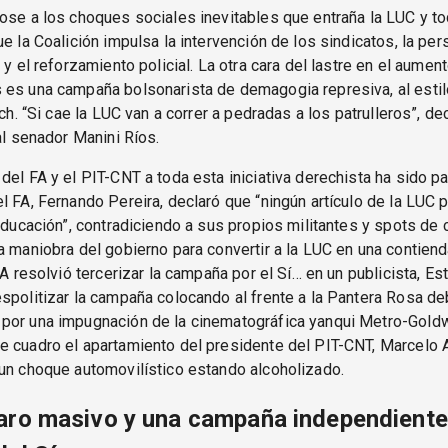
ose a los choques sociales inevitables que entraña la LUC y t
ue la Coalición impulsa la intervención de los sindicatos, la pe
 y el reforzamiento policial. La otra cara del lastre en el aumen
 es una campaña bolsonarista de demagogia represiva, al esti
ich. “Si cae la LUC van a correr a pedradas a los patrulleros”, de
ual senador Manini Ríos.
del FA y el PIT-CNT a toda esta iniciativa derechista ha sido pat
l FA, Fernando Pereira, declaró que “ningún artículo de la LUC 
 educación”, contradiciendo a sus propios militantes y spots de
a maniobra del gobierno para convertir a la LUC en una contiend
FA resolvió tercerizar la campaña por el Sí… en un publicista, Es
spolitizar la campaña colocando al frente a la Pantera Rosa de
por una impugnación de la cinematográfica yanqui Metro-Gold
 cuadro el apartamiento del presidente del PIT-CNT, Marcelo A
un choque automovilístico estando alcoholizado.
aro masivo y una campaña independiente 