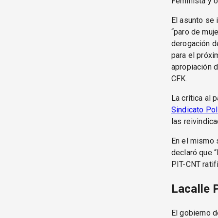
Feminista y o
El asunto se 
“paro de muje
derogación d
para el próxi
apropiación d
CFK.
La crítica al 
Sindicato Pol
las reivindic
En el mismo s
declaró que “
PIT-CNT ratif
Lacalle 
El gobierno d