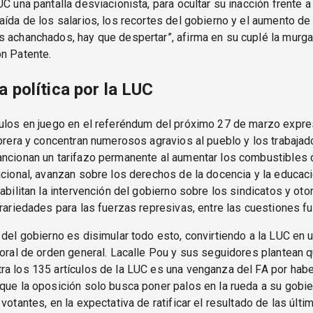
UC una pantalla desviacionista, para ocultar su inacción frente a 
aída de los salarios, los recortes del gobierno y el aumento de 
 achanchados, hay que despertar”, afirma en su cuplé la murga
n Patente.
a política por la LUC
culos en juego en el referéndum del próximo 27 de marzo expre
obrera y concentran numerosos agravios al pueblo y los trabaja
ancionan un tarifazo permanente al aumentar los combustibles 
acional, avanzan sobre los derechos de la docencia y la educac
habilitan la intervención del gobierno sobre los sindicatos y ot
trariedades para las fuerzas represivas, entre las cuestiones 
 del gobierno es disimular todo esto, convirtiendo a la LUC en 
toral de orden general. Lacalle Pou y sus seguidores plantean q
a los 135 artículos de la LUC es una venganza del FA por habe
que la oposición solo busca poner palos en la rueda a su gobi
 votantes, en la expectativa de ratificar el resultado de las últi