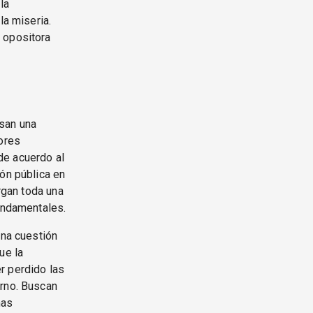
la
la miseria.
 opositora
san una
dores
de acuerdo al
ión pública en
organ toda una
fundamentales.
una cuestión
ue la
r perdido las
erno. Buscan
mas