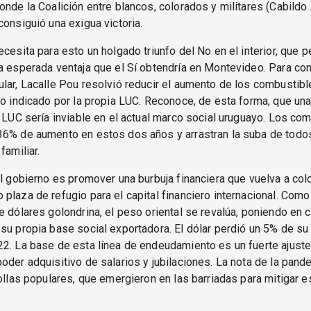
onde la Coalición entre blancos, colorados y militares (Cabildo
consiguió una exigua victoria.
ecesita para esto un holgado triunfo del No en el interior, que p
a esperada ventaja que el Sí obtendría en Montevideo. Para con
lar, Lacalle Pou resolvió reducir el aumento de los combustib
lo indicado por la propia LUC. Reconoce, de esta forma, que una
a LUC sería inviable en el actual marco social uruguayo. Los co
36% de aumento en estos dos años y arrastran la suba de todo
familiar.
el gobierno es promover una burbuja financiera que vuelva a col
plaza de refugio para el capital financiero internacional. Como
e dólares golondrina, el peso oriental se revalúa, poniendo en cr
su propia base social exportadora. El dólar perdió un 5% de su 
2. La base de esta línea de endeudamiento es un fuerte ajuste 
oder adquisitivo de salarios y jubilaciones. La nota de la pan
 ollas populares, que emergieron en las barriadas para mitigar es