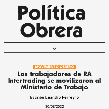
keyboard_arrow_down
MOVIMIENTO OBRERO
POLÍTICAS
Los trabajadores de RA
INTERNACIONALES
Intertrading se movilizaron al
MOVIMIENTO OBRERO
Ministerio de Trabajo
MUJER
ECONOMÍA
Escribe
Leandro Ferreyro
SOCIEDAD Y CULTURA
JUVENTUD
30/03/2022