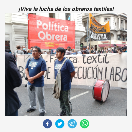
CORREO DE LECTORES
¡Viva la lucha de los obreros textiles!
DEBATE
ARCHIVO
DECLARACIONES
OPINIÓN
ALTAMIRA RESPONDE
Política Obrera Revista
CONTACTO